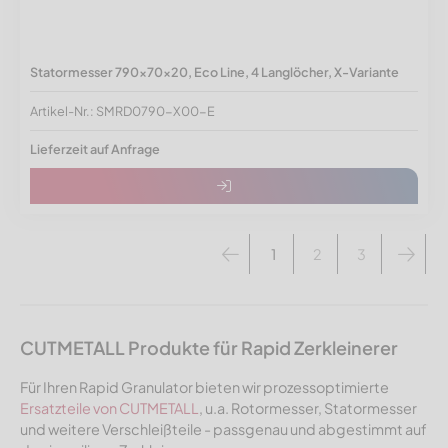
Statormesser 790x70x20, Eco Line, 4 Langlöcher, X-Variante
Artikel-Nr.: SMRD0790-X00-E
Lieferzeit auf Anfrage
1
2
3
CUTMETALL Produkte für Rapid Zerkleinerer
Für Ihren Rapid Granulator bieten wir prozessoptimierte
Ersatzteile von CUTMETALL
, u.a. Rotormesser, Statormesser
und weitere Verschleißteile - passgenau und abgestimmt auf