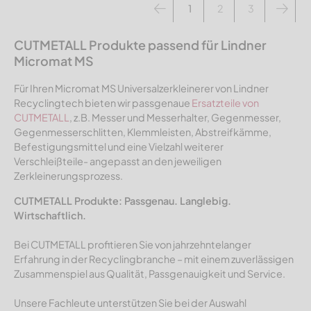
1
2
3
CUTMETALL Produkte passend für Lindner
Micromat MS
Für Ihren Micromat MS Universalzerkleinerer von Lindner
Recyclingtech bieten wir passgenaue
Ersatzteile von
CUTMETALL
, z.B. Messer und Messerhalter, Gegenmesser,
Gegenmesserschlitten, Klemmleisten, Abstreifkämme,
Befestigungsmittel und eine Vielzahl weiterer
Verschleißteile- angepasst an den jeweiligen
Zerkleinerungsprozess.
CUTMETALL Produkte: Passgenau. Langlebig.
Wirtschaftlich.
Bei CUTMETALL profitieren Sie von jahrzehntelanger
Erfahrung in der Recyclingbranche – mit einem zuverlässigen
Zusammenspiel aus Qualität, Passgenauigkeit und Service.
Unsere Fachleute unterstützen Sie bei der Auswahl