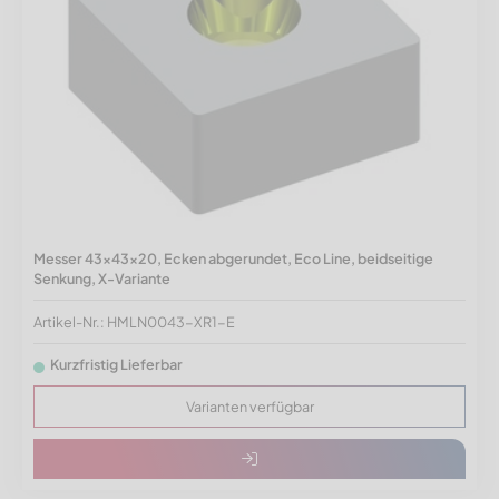
Messer 43x43x20, Ecken abgerundet, Eco Line, beidseitige
Senkung, X-Variante
Artikel-Nr.: HMLN0043-XR1-E
Kurzfristig Lieferbar
Varianten verfügbar