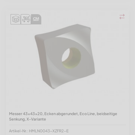
Messer 43x43x20, Ecken abgerundet, Eco Line, beidseitige
Senkung, X-Variante
Artikel-Nr.: HMLN0043-XZFR2-E