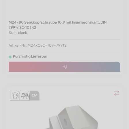
M24x80 Senkkopfschraube 10.9 mit Innensechskant, DIN
7991/ISO 10642
Stahl blank
Artikel-Nr.: M24X080-109-7991S
Kurzfristig Lieferbar