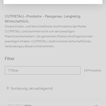
CUTMETALL-Produkte - Passgenau. Langlebig.
Wirtschaftlich.
Unsere Ersatz- und Verschleißteile sind Produkte der Marke
CUTMETALL und stammen nicht von den jeweiligen
Maschinenherstellern. Die genannten Marken sind Eigentum der
jeweiligen Inhaber. CUTMETALL steht in keiner wirtschaftlichen
Verbindung zu diesen Unternehmen.
Filter
Filter
28 Produkte
Sortierung: aktuell lagernd