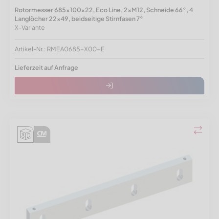
Rotormesser 685x100x22, Eco Line, 2xM12, Schneide 66°, 4
Langlöcher 22x49, beidseitige Stirnfasen 7°
X-Variante
Artikel-Nr.: RMEA0685-X00-E
Lieferzeit auf Anfrage