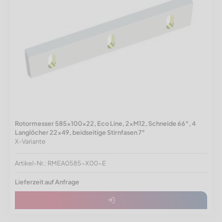
Rotormesser 585x100x22, Eco Line, 2xM12, Schneide 66°, 4
Langlöcher 22x49, beidseitige Stirnfasen 7°
X-Variante
Artikel-Nr.: RMEA0585-X00-E
Lieferzeit auf Anfrage