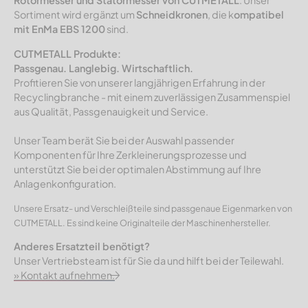
Rotormesser und Statormesser von CUTMETALL
. Unser
Sortiment wird ergänzt um
Schneidkronen
, die k
ompatibel
mit EnMa EBS 1200
sind.
CUTMETALL Produkte:
Passgenau. Langlebig. Wirtschaftlich.
Profitieren Sie von unserer langjährigen Erfahrung in der
Recyclingbranche - mit einem zuverlässigen Zusammenspiel
aus Qualität, Passgenauigkeit und Service.
Unser Team berät Sie bei der Auswahl passender
Komponenten für Ihre Zerkleinerungsprozesse und
unterstützt Sie bei der optimalen Abstimmung auf Ihre
Anlagenkonfiguration.
Unsere Ersatz- und Verschleißteile sind passgenaue Eigenmarken von
CUTMETALL. Es sind keine Originalteile der Maschinenhersteller.
Anderes Ersatzteil benötigt?
Unser Vertriebsteam ist für Sie da und hilft bei der Teilewahl.
» Kontakt aufnehmen.