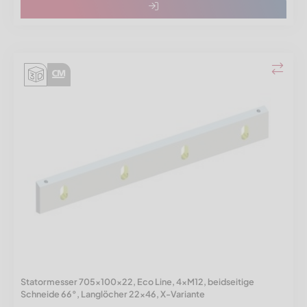
Statormesser 705x100x22, Eco Line, 4xM12, beidseitige
Schneide 66°, Langlöcher 22x46, X-Variante