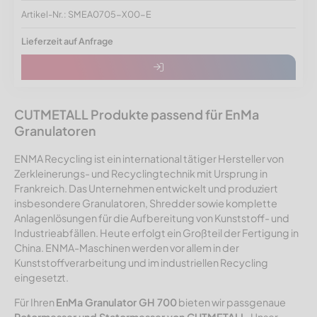
Artikel-Nr.: SMEA0705-X00-E
Lieferzeit auf Anfrage
CUTMETALL Produkte passend für EnMa
Granulatoren
ENMA Recycling ist ein international tätiger Hersteller von
Zerkleinerungs- und Recyclingtechnik mit Ursprung in
Frankreich. Das Unternehmen entwickelt und produziert
insbesondere Granulatoren, Shredder sowie komplette
Anlagenlösungen für die Aufbereitung von Kunststoff- und
Industrieabfällen. Heute erfolgt ein Großteil der Fertigung in
China. ENMA-Maschinen werden vor allem in der
Kunststoffverarbeitung und im industriellen Recycling
eingesetzt.
Für Ihren
EnMa Granulator GH 700
bieten wir passgenaue