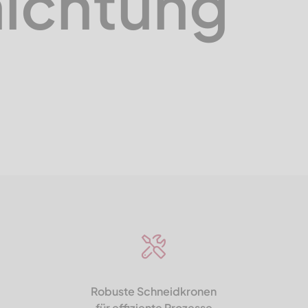
ich­tung
Robuste Schneidkronen
für effiziente Prozesse