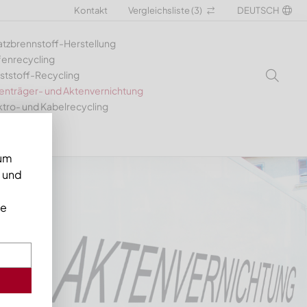
Kontakt
Vergleichsliste (
3
)
DEUTSCH
atzbrennstoff-Herstellung
fenrecycling
ststoff-Recycling
enträger- und Aktenvernichtung
ktro- und Kabelrecycling
 um
n und
ie