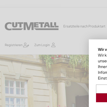
Ersatzteile nach Produktart
Registrieren
Zum Login
Wir 
Wir 
unser
Ihnen
Info
Eins