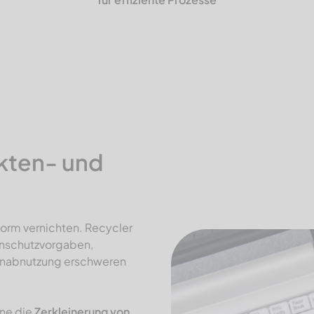
Akten- und
rm vernichten. Recycler
enschutzvorgaben,
nenabnutzung erschweren
ine die
Zerkleinerung von