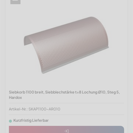
Siebkorb 1100 breit, Siebblechstärke t=8 Lochung Ø10, Steg 5,
Hardox
Artikel-Nr.: SKAP1100-AR010
Kurzfristig Lieferbar