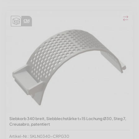
Siebkorb 340 breit, Siebblechstärke t=15 Lochung Ø30, Steg 7,
Creusabro, patentiert
Artikel-Nr.: SKLN0340-CRPG30