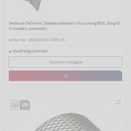
Siebkorb 340 breit, Siebblechstärke t=15 Lochung Ø35, Steg 10,
Creusabro, patentiert
Artikel-Nr.: SKLN0340-CRPG35
Kurzfristig Lieferbar
Varianten verfügbar