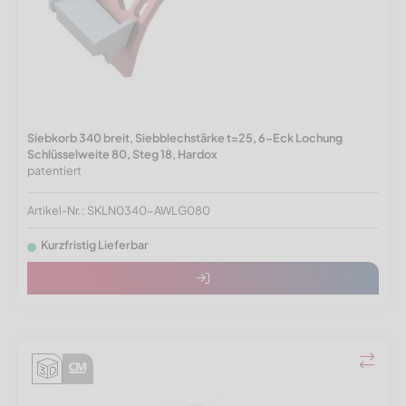
Siebkorb 340 breit, Siebblechstärke t=25, 6-Eck Lochung
Schlüsselweite 80, Steg 18, Hardox
patentiert
Artikel-Nr.: SKLN0340-AWLG080
Kurzfristig Lieferbar