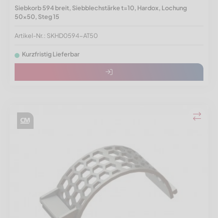
Siebkorb 594 breit, Siebblechstärke t=10, Hardox, Lochung
50x50, Steg 15
Artikel-Nr.: SKHD0594-AT50
Kurzfristig Lieferbar