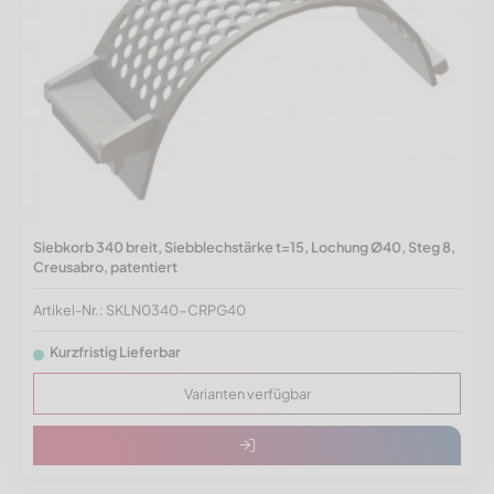
Siebkorb 340 breit, Siebblechstärke t=15, Lochung Ø40, Steg 8,
Creusabro, patentiert
Artikel-Nr.: SKLN0340-CRPG40
Kurzfristig Lieferbar
Varianten verfügbar