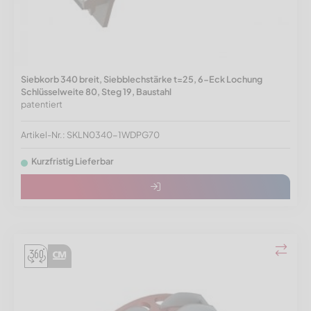
Siebkorb 340 breit, Siebblechstärke t=25, 6-Eck Lochung
Schlüsselweite 80, Steg 19, Baustahl
patentiert
Artikel-Nr.: SKLN0340-1WDPG70
Kurzfristig Lieferbar