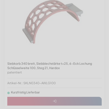
Siebkorb 340 breit, Siebblechstärke t=25, 6-Eck Lochung
Schlüsselweite 100, Steg 21, Hardox
patentiert
Artikel-Nr.: SKLN0340-AWLG100
Kurzfristig Lieferbar