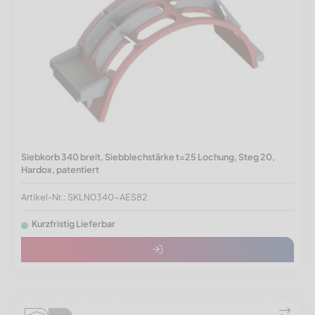
Siebkorb 340 breit, Siebblechstärke t=25 Lochung, Steg 20,
Hardox, patentiert
Artikel-Nr.: SKLN0340-AES82
Kurzfristig Lieferbar