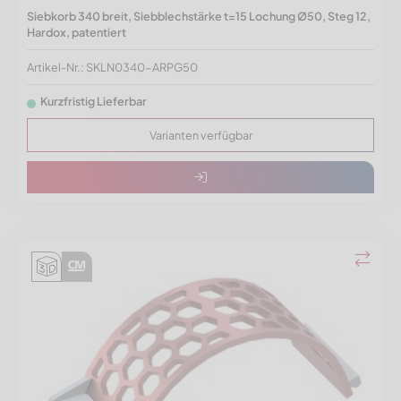
Siebkorb 340 breit, Siebblechstärke t=15 Lochung Ø50, Steg 12,
Hardox, patentiert
Artikel-Nr.: SKLN0340-ARPG50
Kurzfristig Lieferbar
Varianten verfügbar