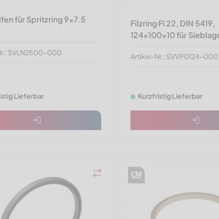
ifen für Spritzring 9x7.5
Filzring FI 22, DIN 5419,
124x100x10 für Sieblag
-Nr.: SVLN2500-000
Artikel-Nr.: SVVP0124-000
istig Lieferbar
Kurzfristig Lieferbar