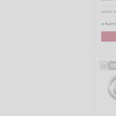
Dichtungen |
Wellendichtringe
Artikel
Kupplungen |
Kurzfr
Kupplungszubehör
Befestigungsmittel
Ersatzteile nach
Zerkleinerermarke