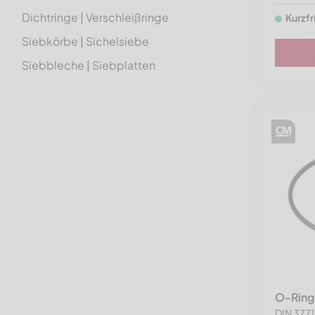
Dichtringe | Verschleißringe
Kurzfr
Siebkörbe | Sichelsiebe
Siebbleche | Siebplatten
Siebkassetten | Siebträger
Siebzubehör | Siebsegmente
Weitere Ersatzteile
Elektrik | Hydraulik | Pneumatik
Rotoren
Antriebstechnik
Kraftbänder und Keilriemen
Keilriemenscheiben und
Zubehör
O-Ring
Wälzlager und Zubehör
DIN 3771