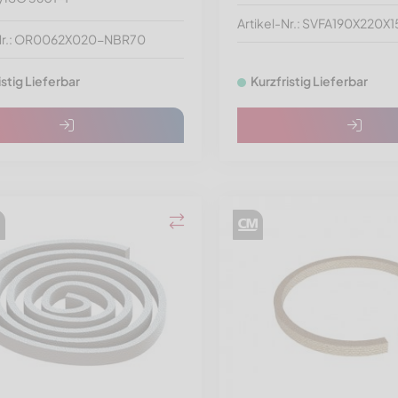
Artikel-Nr.: SVFA190X220X1
-Nr.: OR0062X020-NBR70
istig Lieferbar
Kurzfristig Lieferbar