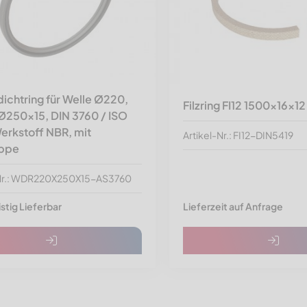
ichtring für Welle Ø220,
Filzring FI12 1500x16x1
Ø250x15, DIN 3760 / ISO
erkstoff NBR, mit
Artikel-Nr.: FI12-DIN5419
ippe
-Nr.: WDR220X250X15-AS3760
istig Lieferbar
Lieferzeit auf Anfrage