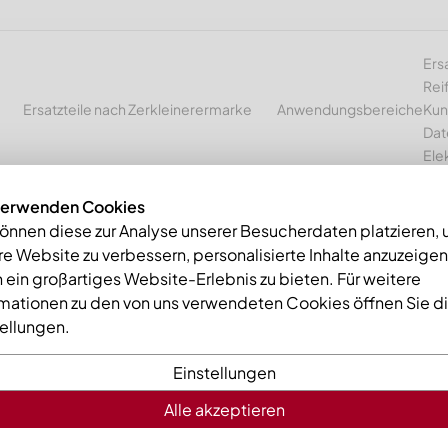
Ers
Rei
Ersatzteile nach Zerkleinerermarke
Anwendungsbereiche
Kun
Dat
Ele
verwenden Cookies
können diese zur Analyse unserer Besucherdaten platzieren,
e Website zu verbessern, personalisierte Inhalte anzuzeige
n | Wellendichtringe
 ein großartiges Website-Erlebnis zu bieten. Für weitere
rmationen zu den von uns verwendeten Cookies öffnen Sie d
tungen | Wellendichtringe
tellungen.
METALL – Ihrem Ersatzteil-Spezialist
Einstellungen
Alle akzeptieren
en wir Ihnen unser Sortiment an Dichtungen und Wellendichtr