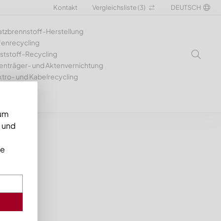
Kontakt
Vergleichsliste (
3
)
DEUTSCH
atzbrennstoff-Herstellung
fenrecycling
ststoff-Recycling
enträger- und Aktenvernichtung
ktro- und Kabelrecycling
 um
n und
ie
ingen vor.