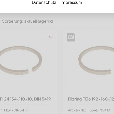
Datenschutz
Impressum
Sortierung: aktuell lagernd
g FI 24 134x110x10, DIN 5419
Filzring FI36 192x160x1
Nr.: FI24-DIN5419
Artikel-Nr.: FI36-DIN5419