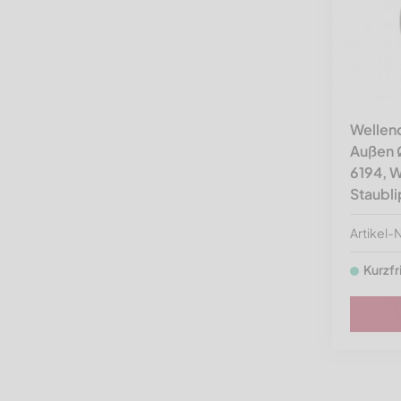
Wellend
Außen 
6194, W
Staubl
Artikel
Kurzfr