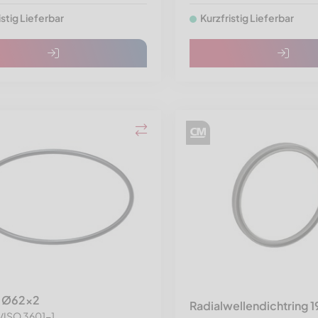
istig Lieferbar
Kurzfristig Lieferbar
 Ø62x2
Radialwellendichtring
/ISO 3601-1