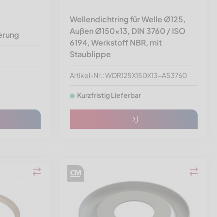
Wellendichtring für Welle Ø125,
Außen Ø150x13, DIN 3760 / ISO
erung
6194, Werkstoff NBR, mit
Staublippe
Artikel-Nr.: WDR125X150X13-AS3760
Kurzfristig Lieferbar