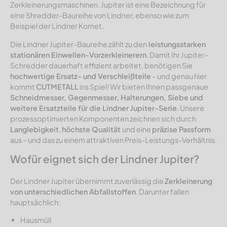
Zerkleinerungsmaschinen. Jupiter ist eine Bezeichnung für
eine
Shredder-Baureihe
von Lindner, ebenso wie zum
Beispiel der Lindner Komet.
Die Lindner Jupiter-Baureihe zählt zu den
leistungsstarken
stationären Einwellen-Vorzerkleinerern
. Damit Ihr Jupiter-
Schredder dauerhaft effizient arbeitet, benötigen Sie
hochwertige Ersatz- und Verschleißteile
– und genau hier
kommt
CUTMETALL
ins Spiel! Wir bieten Ihnen passgenaue
Schneidmesser, Gegenmesser, Halterungen, Siebe und
weitere Ersatzteile für die Lindner Jupiter-Serie
. Unsere
prozessoptimierten Komponenten zeichnen sich durch
Langlebigkeit
,
höchste Qualität
und eine
präzise Passform
aus – und das zu einem attraktiven Preis-Leistungs-Verhältnis.
Wofür eignet sich der Lindner Jupiter?
Der Lindner Jupiter übernimmt zuverlässig die
Zerkleinerung
von unterschiedlichen Abfallstoffen
. Darunter fallen
hauptsächlich:
Hausmüll