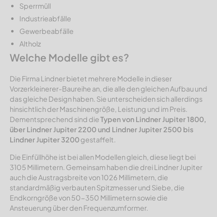
Sperrmüll
Industrieabfälle
Gewerbeabfälle
Altholz
Welche Modelle gibt es?
Die Firma Lindner bietet mehrere Modelle in dieser
Vorzerkleinerer-Baureihe an, die alle den gleichen Aufbau und
das gleiche Design haben. Sie unterscheiden sich allerdings
hinsichtlich der Maschinengröße, Leistung und im Preis.
Dementsprechend sind die
Typen von Lindner Jupiter 1800,
über Lindner Jupiter 2200 und Lindner Jupiter 2500 bis
Lindner Jupiter 3200
gestaffelt.
Die Einfüllhöhe ist bei allen Modellen gleich, diese liegt bei
3105 Millimetern. Gemeinsam haben die drei Lindner Jupiter
auch die Austragsbreite von 1026 Millimetern, die
standardmäßig verbauten Spitzmesser und Siebe, die
Endkorngröße von 50-350 Millimetern sowie die
Ansteuerung über den Frequenzumformer.