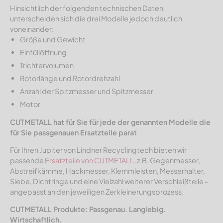
Hinsichtlich der folgenden technischen Daten
unterscheiden sich die drei Modelle jedoch deutlich
voneinander:
Größe und Gewicht
Einfüllöffnung
Trichtervolumen
Rotorlänge und Rotordrehzahl
Anzahl der Spitzmesser und Spitzmesser
Motor
CUTMETALL hat für Sie für jede der genannten Modelle die
für Sie passgenauen Ersatzteile parat
Für Ihren Jupiter von Lindner Recyclingtech bieten wir
passende
Ersatzteile von CUTMETALL
, z.B. Gegenmesser,
Abstreifkämme, Hackmesser, Klemmleisten, Messerhalter,
Siebe, Dichtringe und eine Vielzahl weiterer Verschleißteile -
angepasst an den jeweiligen Zerkleinerungsprozess.
CUTMETALL Produkte: Passgenau. Langlebig.
Wirtschaftlich.