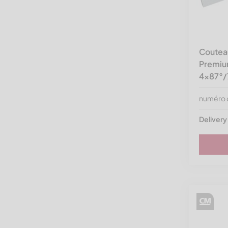
Hammel
Herbold Meckesheim
ISVE
Coutea
Jenz
Premium
Kueny
4x87°/7
Lindner Recyclingtech
numéro d
MACPRESSE
Delivery
Molinari
Neue Herbold
PAAL
Pallmann
Precimeca
Previero | Sorema