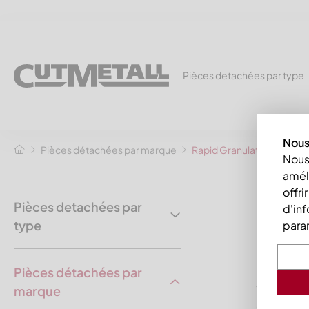
Pièces detachées par type
Nous 
Pièces détachées par marque
Rapid Granulator
Nous 
améli
CUTM
offri
Pièces detachées par
d'inf
conc
type
para
pour le
Pièces détachées par
Vous trouv
marque
des coute