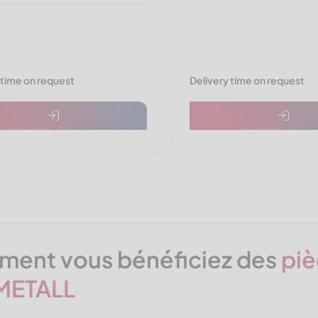
 time on request
Delivery time on request
ent vous bénéficiez des
piè
METALL