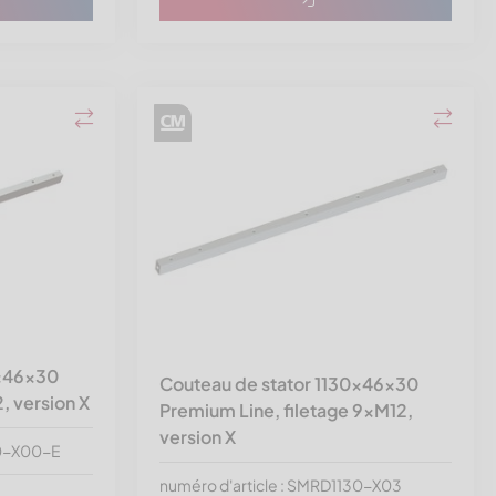
0x46x30
Couteau de stator 1130x46x30
, version X
Premium Line, filetage 9xM12,
version X
20-X00-E
numéro d'article : SMRD1130-X03