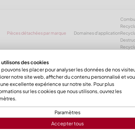
Combust
Recycl
Pièces détachées par marque
Domaines d'application
Recycla
Destruc
Recycl
utilisons des cookies
pouvons les placer pour analyser les données de nos visiteu
orer notre site web, afficher du contenu personnalisé et vo
ETALL Pièces de rechange po
r une excellente expérience sur notre site. Pour plus
ormations sur les cookies que nous utilisons, ouvrez les
asseurs et autres broyeurs
mètres.
 fabricant Rapid Granulator
Paramètres
Accepter tous
erez ici nos pièces de rechange et d'usure pour différents
aux de stator et des plaques de tamisage pour les
granulat