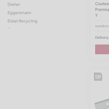
Coutea
Dreher
Premium
Eggersmann
Y
Eldan Recycling
numéro 
Erema
Ermafa
Delivery
Folcieri
Genox
Getecha
Gross
Guidetti
Görgens
HSM
Haas Recycling