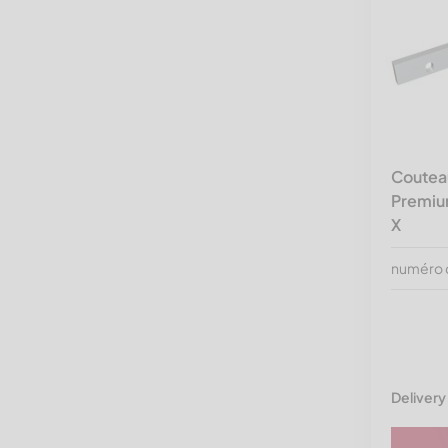
Rapid Granulator
Redoma & Reto Recycling
Rudnick & Enners
STF
THM Recycling
Terex Vecoplan
Coutea
Premium
Tria
X
Untha
numéro 
Vecoplan
Vogelsang
Wagner
Wanner
Delivery
Weima Maschinenbau
Wipa