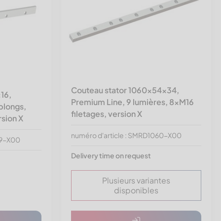
Couteau stator 1060x54x34,
16,
Premium Line, 9 lumières, 8xM16
blongs,
filetages, version X
rsion X
numéro d'article : SMRD1060-X00
19-X00
Delivery time on request
Plusieurs variantes
disponibles