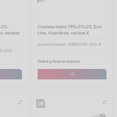
x20,
Couteau stator 790x70x20, Eco
s, version
Line, 4 lumières, version X
numéro d'article : SMRD0790-X00-E
790-X00
Delivery time on request