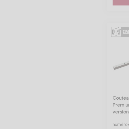
Zato
Zeno
Zerma
Coutea
Premium
version
numéro d