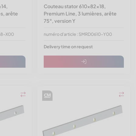
x14,
Couteau stator 610x82x18,
s, arête
Premium Line, 3 lumières, arête
75°, version Y
468-X00
numéro d'article : SMRD0610-Y00
Delivery time on request