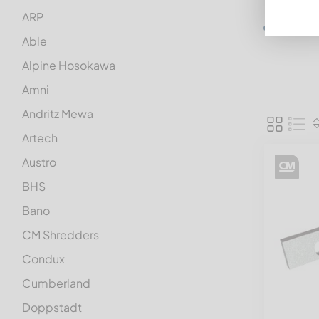
ARP
Rapid
Able
Alpine Hosokawa
Amni
Andritz Mewa
Artech
Austro
BHS
Bano
CM Shredders
Condux
Cumberland
Doppstadt