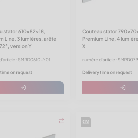
u stator 610x82x18,
Couteau stator 790x70
 Line, 3 lumières, arête
Premium Line, 4 lumière
2°, version Y
X
'article : SMRD0610-Y01
numéro d'article : SMRD0
 time on request
Delivery time on request