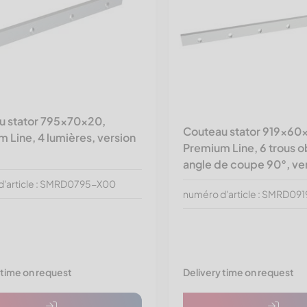
u stator 795x70x20,
Couteau stator 919x60x
 Line, 4 lumières, version
Premium Line, 6 trous o
angle de coupe 90°, ve
d'article : SMRD0795-X00
numéro d'article : SMRD09
 time on request
Delivery time on request