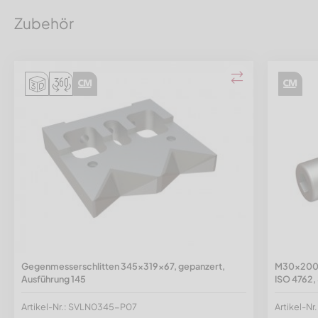
Zubehör
Gegenmesserschlitten 345x319x67, gepanzert,
M30x200 I
Ausführung 145
ISO 4762, 
Artikel-Nr.: SVLN0345-P07
Artikel-N