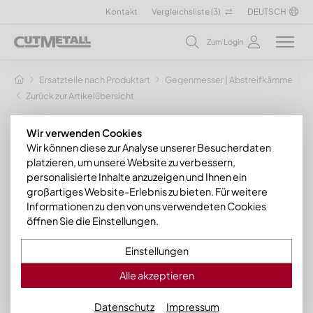
Kontakt
Vergleichsliste (
3
)
DEUTSCH
Zum Login
Ersatzteile nach Produktart
Gegenmesser | Abstreifkämme
G
Zurück zur Artikelübersicht
Wir verwenden Cookies
Wir können diese zur Analyse unserer Besucherdaten
platzieren, um unsere Website zu verbessern,
personalisierte Inhalte anzuzeigen und Ihnen ein
großartiges Website-Erlebnis zu bieten. Für weitere
Informationen zu den von uns verwendeten Cookies
öffnen Sie die Einstellungen.
Einstellungen
Alle akzeptieren
Datenschutz
Impressum