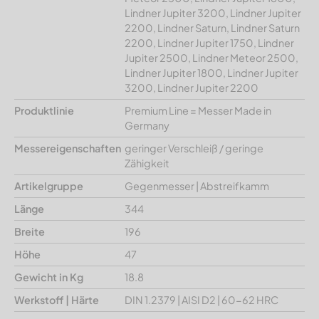
Lindner Jupiter 3200, Lindner Jupiter
2200, Lindner Saturn, Lindner Saturn
2200, Lindner Jupiter 1750, Lindner
Jupiter 2500, Lindner Meteor 2500,
Lindner Jupiter 1800, Lindner Jupiter
3200, Lindner Jupiter 2200
Produktlinie
Premium Line = Messer Made in
Germany
Messereigenschaften
geringer Verschleiß / geringe
Zähigkeit
Artikelgruppe
Gegenmesser | Abstreifkamm
Länge
344
Breite
196
Höhe
47
Gewicht in Kg
18.8
Werkstoff | Härte
DIN 1.2379 | AISI D2 | 60-62 HRC