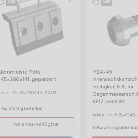
Klemmleiste Mitte
M24x45
345x280x141, gepanzert
Innensechskantsch
Festigkeit 8.8, für
rtikel-Nr.: SVLN0345-P24M
Gegenmesserschlit
6912, verzinkt
Kurzfristig Lieferbar
Artikel-Nr.: M24X04
Varianten verfügbar
Kurzfristig Lieferbar