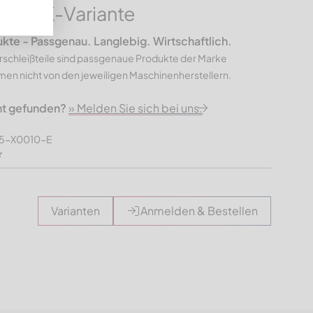
145, X-Variante
e - Passgenau. Langlebig. Wirtschaftlich.
rschleißteile sind passgenaue Produkte der Marke
n nicht von den jeweiligen Maschinenherstellern.
ht gefunden?
» Melden Sie sich bei uns.
45-X0010-E
r
Varianten
Anmelden & Bestellen