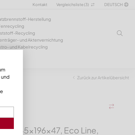
Kontakt
Vergleichsliste (
3
)
DEUTSCH
atzbrennstoff-Herstellung
fenrecycling
ststoff-Recycling
enträger- und Aktenvernichtung
ktro- und Kabelrecycling
 um
n und
te
Zurück zur Artikelübersicht
ie
r 345x196x47, Eco Line,