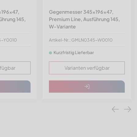
196x47,
Gegenmesser 345x196x47,
ührung 145,
Premium Line, Ausführung 145,
W-Variante
45-Y0010
Artikel-Nr.: GMLN0345-W0010
Kurzfristig Lieferbar
rfügbar
Varianten verfügbar