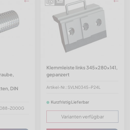
Klemmleiste links 345x280x141,
raube,
gepanzert
Artikel-Nr.: SVLN0345-P24L
ten, DIN
Kurzfristig Lieferbar
5-088-Z000G
Varianten verfügbar