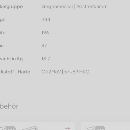
ikelgruppe
Gegenmesser | Abstreifkamm
nge
344
ite
196
he
47
icht in Kg
18.7
kstoff | Härte
Cr12MoV | 57-59 HRC
behör