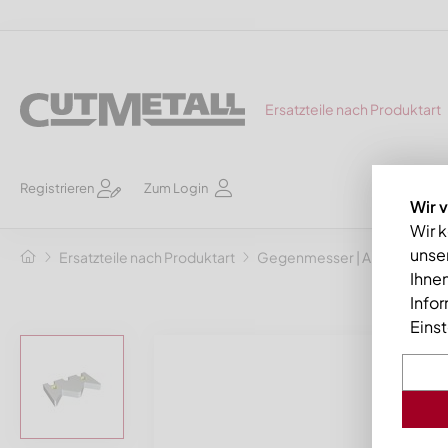
Ersatzteile nach Produktart
Registrieren
Zum Login
Wir 
Wir 
unser
Ersatzteile nach Produktart
Gegenmesser | Abstreifkä
Ihnen
Info
Eins