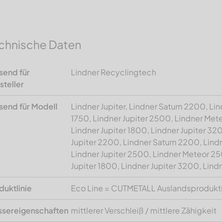
chnische Daten
send für
Lindner Recyclingtech
steller
send für Modell
Lindner Jupiter, Lindner Saturn 2200, Lin
1750, Lindner Jupiter 2500, Lindner Met
Lindner Jupiter 1800, Lindner Jupiter 32
Jupiter 2200, Lindner Saturn 2200, Lindn
Lindner Jupiter 2500, Lindner Meteor 25
Jupiter 1800, Lindner Jupiter 3200, Lind
duktlinie
Eco Line = CUTMETALL Auslandsprodukt
sereigenschaften
mittlerer Verschleiß / mittlere Zähigkeit