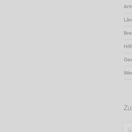
Art
Lä
Bre
Hö
Gew
Wer
Zu