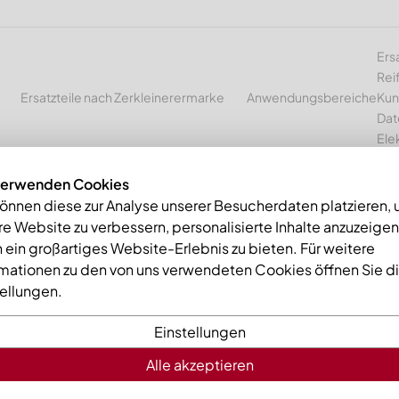
Ers
Rei
Ersatzteile nach Zerkleinerermarke
Anwendungsbereiche
Kun
Dat
Ele
verwenden Cookies
können diese zur Analyse unserer Besucherdaten platzieren,
e Website zu verbessern, personalisierte Inhalte anzuzeige
mme
Gegenmesser 345x196x47, Eco Line, Ausführung 145, X-Varian
 ein großartiges Website-Erlebnis zu bieten. Für weitere
rmationen zu den von uns verwendeten Cookies öffnen Sie d
tellungen.
Einstellungen
Alle akzeptieren
Gegenmesse