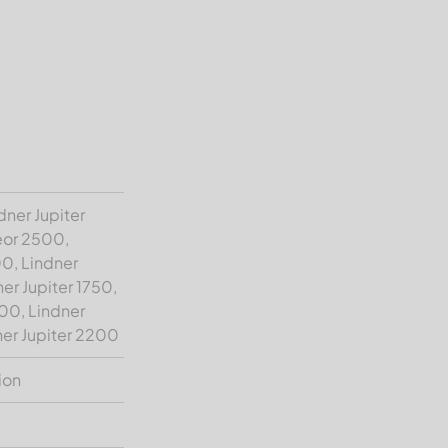
dner Jupiter
eor 2500,
00, Lindner
er Jupiter 1750,
00, Lindner
ner Jupiter 2200
ion