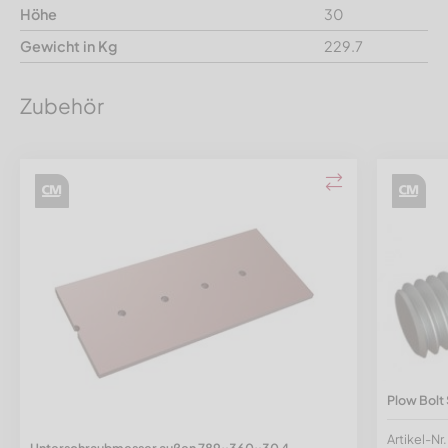
Höhe
30
Gewicht in Kg
229.7
Zubehör
Plow Bolt 
Artikel-N
Unterschraubmesser außen 789x360x30 4