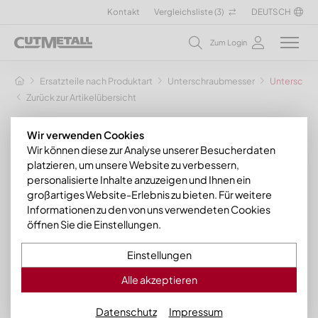
Kontakt
Vergleichsliste (
3
)
DEUTSCH
Zum Login
Ersatzteile nach Produktart
Unterschraubmesser
Unterschra
Zurück zur Artikelübersicht
Wir verwenden Cookies
Wir können diese zur Analyse unserer Besucherdaten
platzieren, um unsere Website zu verbessern,
personalisierte Inhalte anzuzeigen und Ihnen ein
großartiges Website-Erlebnis zu bieten. Für weitere
Informationen zu den von uns verwendeten Cookies
öffnen Sie die Einstellungen.
Einstellungen
Alle akzeptieren
Datenschutz
Impressum