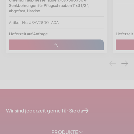
Senkbohrungen für Pflugschrauben 1"x3 1/2",
abgefast, Hardox
Artikel-Nr.: USVV2800-A0A
Lieferzeit auf Anfrage
Lieferzeit
Wir sind jederzeit gerne für Sie da
PRODUKTE