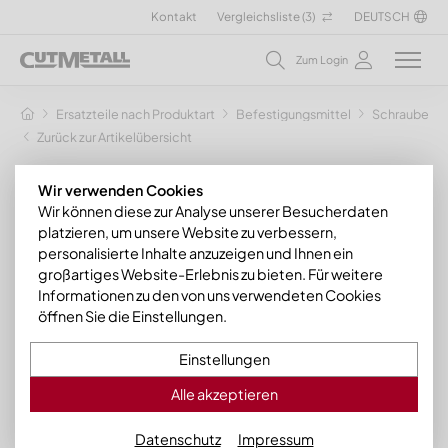
Kontakt
Vergleichsliste (
3
)
DEUTSCH
Zum Login
Ersatzteile nach Produktart
Befestigungsmittel
Schrauben
Zurück zur Artikelübersicht
Wir verwenden Cookies
Wir können diese zur Analyse unserer Besucherdaten
platzieren, um unsere Website zu verbessern,
personalisierte Inhalte anzuzeigen und Ihnen ein
großartiges Website-Erlebnis zu bieten. Für weitere
Informationen zu den von uns verwendeten Cookies
öffnen Sie die Einstellungen.
Einstellungen
Alle akzeptieren
Datenschutz
Impressum