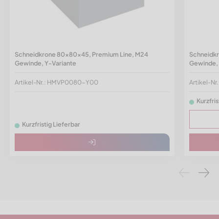
Schneidkrone 80x80x45, Premium Line, M24
Schneidk
Gewinde, Y-Variante
Gewinde, 
Artikel-Nr.: HMVP0080-Y00
Artikel-
Kurzfris
Kurzfristig Lieferbar