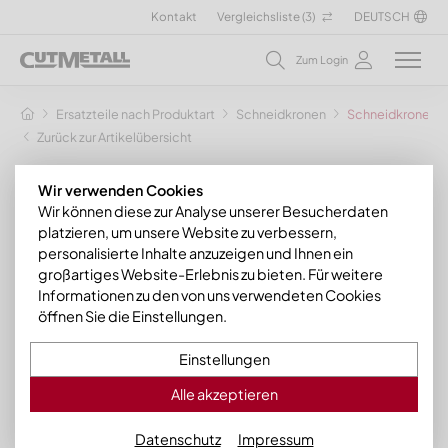
Kontakt
Vergleichsliste (
3
)
DEUTSCH
Zum Login
Ersatzteile nach Produktart
Schneidkronen
Schneidkrone ag
Zurück zur Artikelübersicht
Wir verwenden Cookies
Wir können diese zur Analyse unserer Besucherdaten
platzieren, um unsere Website zu verbessern,
personalisierte Inhalte anzuzeigen und Ihnen ein
großartiges Website-Erlebnis zu bieten. Für weitere
Informationen zu den von uns verwendeten Cookies
öffnen Sie die Einstellungen.
Einstellungen
Alle akzeptieren
Datenschutz
Impressum