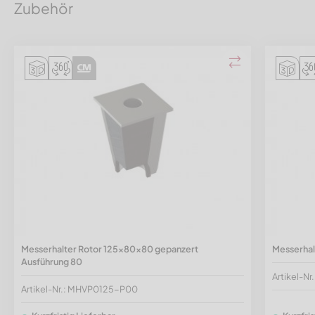
Zubehör
Messerhalter Rotor 125x80x80 gepanzert
Messerhal
Ausführung 80
Artikel-N
Artikel-Nr.: MHVP0125-P00