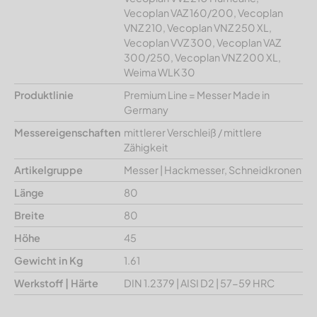
Vecoplan VAZ 160/200, Vecoplan
VNZ 210, Vecoplan VNZ 250 XL,
Vecoplan VVZ 300, Vecoplan VAZ
300/250, Vecoplan VNZ 200 XL,
Weima WLK 30
Produktlinie
Premium Line = Messer Made in
Germany
Messereigenschaften
mittlerer Verschleiß / mittlere
Zähigkeit
Artikelgruppe
Messer | Hackmesser, Schneidkronen
Länge
80
Breite
80
Höhe
45
Gewicht in Kg
1.61
Werkstoff | Härte
DIN 1.2379 | AISI D2 | 57-59 HRC