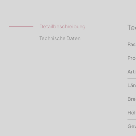
Te
Detailbeschreibung
Technische Daten
Pas
Pro
Art
Lä
Bre
Hö
Gew