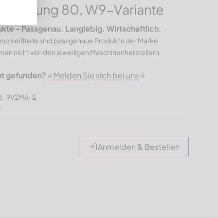
Ausführung 80, W9-Variante
e - Passgenau. Langlebig. Wirtschaftlich.
rschleißteile sind passgenaue Produkte der Marke
n nicht von den jeweiligen Maschinenherstellern.
ht gefunden?
» Melden Sie sich bei uns.
76-9V2MA-E
e
Anmelden & Bestellen