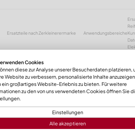
Ers
Rei
Ersatzteile nach Zerkleinerermarke
Anwendungsbereiche
Kun
Dat
Ele
verwenden Cookies
können diese zur Analyse unserer Besucherdaten platzieren,
e Website zu verbessern, personalisierte Inhalte anzuzeige
mme
Gegenmesser mitte außen 476x155x38 Eco Line, Ausführung 
 ein großartiges Website-Erlebnis zu bieten. Für weitere
rmationen zu den von uns verwendeten Cookies öffnen Sie d
tellungen.
Einstellungen
Alle akzeptieren
Gegenmess