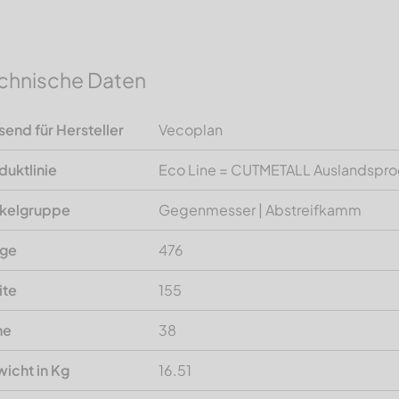
chnische Daten
send für Hersteller
Vecoplan
duktlinie
Eco Line = CUTMETALL Auslandspro
ikelgruppe
Gegenmesser | Abstreifkamm
nge
476
ite
155
he
38
icht in Kg
16.51