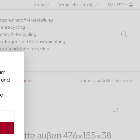
Kontakt
Vergleichsliste (
3
)
DEUTSCH
atzbrennstoff-Herstellung
fenrecycling
ststoff-Recycling
enträger- und Aktenvernichtung
ktro- und Kabelrecycling
 um
n und
80, W9-Variante
Zurück zur Artikelübersicht
ie
er mitte außen 476x155x38