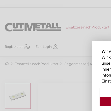
Ersatzteile nach Produktart
Registrieren
Zum Login
Wir 
Wir 
unser
Ersatzteile nach Produktart
Gegenmesser | Abstreifkä
Ihnen
Info
Eins