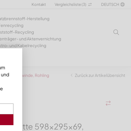
Kontakt
Vergleichsliste (
3
)
DEUTSCH
atzbrennstoff-Herstellung
fenrecycling
ststoff-Recycling
enträger- und Aktenvernichtung
ktro- und Kabelrecycling
 um
n und
 2x M20 Gewinde, Rohling
Zurück zur Artikelübersicht
ie
er mitte 598x295x69,