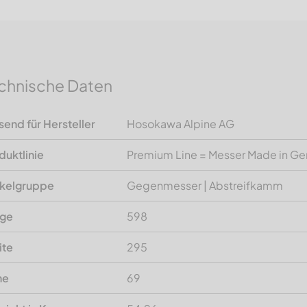
chnische Daten
send für Hersteller
Hosokawa Alpine AG
duktlinie
Premium Line = Messer Made in G
ikelgruppe
Gegenmesser | Abstreifkamm
nge
598
ite
295
he
69