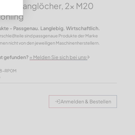
ne, 5 Langlöcher, 2x M20
ohling
e - Passgenau. Langlebig. Wirtschaftlich.
rschleißteile sind passgenaue Produkte der Marke
n nicht von den jeweiligen Maschinenherstellern.
ht gefunden?
» Melden Sie sich bei uns.
598-RP0M
e
Anmelden & Bestellen