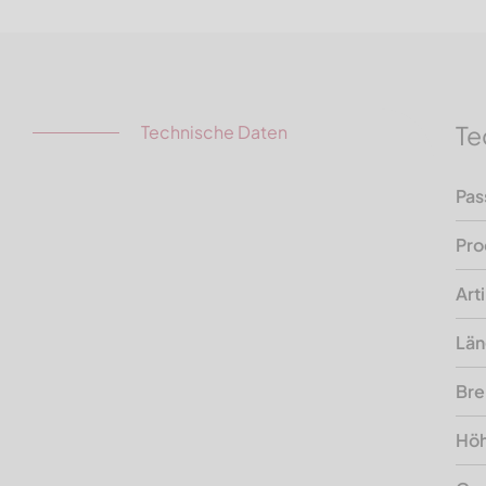
Te
Technische Daten
Pas
Pro
Art
Lä
Bre
Hö