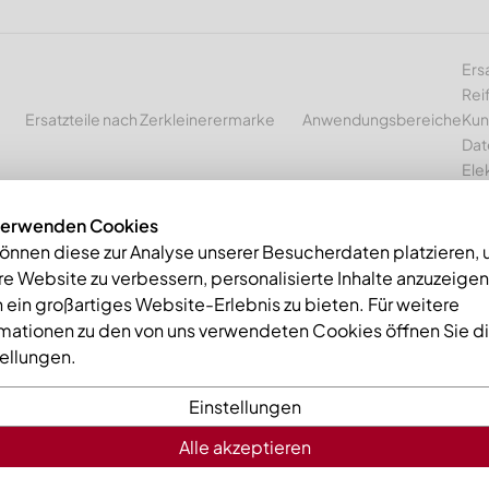
Ers
Rei
Ersatzteile nach Zerkleinerermarke
Anwendungsbereiche
Kun
Dat
Ele
verwenden Cookies
können diese zur Analyse unserer Besucherdaten platzieren,
e Website zu verbessern, personalisierte Inhalte anzuzeige
mme
Gegenmesser mitte 598x295x69, Premium Line, 5 Langlöcher,
 ein großartiges Website-Erlebnis zu bieten. Für weitere
rmationen zu den von uns verwendeten Cookies öffnen Sie d
tellungen.
Einstellungen
Alle akzeptieren
Gegenmess