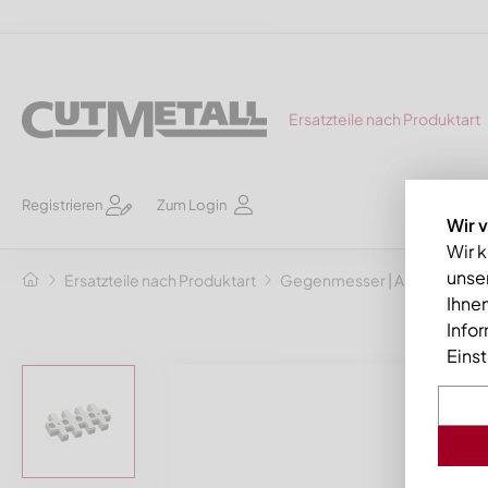
Ersatzteile nach Produktart
Registrieren
Zum Login
Wir 
Wir 
unser
Ersatzteile nach Produktart
Gegenmesser | Abstreifkä
Ihnen
Info
Eins