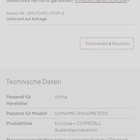
Gesuchtes Teil nicht gefunden?
» Melden Sie sich bei uns.
Artikel-Nr.: GMUT0491-901M-E
Lieferzeit auf Anfrage
Anmelden & Bestellen
Technische Daten
Passend für
Untha
Hersteller
Passend für Modell
Untha MR, Untha MR 1500
Produktlinie
Eco Line = CUTMETALL
Auslandsproduktion
Messereigenschaften
höherer Verschleiß / hohe Zähigkeit