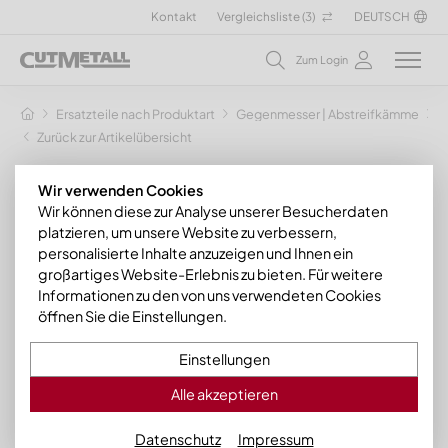
Kontakt
Vergleichsliste (
3
)
DEUTSCH
Zum Login
Ersatzteile nach Produktart
Gegenmesser | Abstreifkämme
G
Zurück zur Artikelübersicht
Wir verwenden Cookies
Wir können diese zur Analyse unserer Besucherdaten
platzieren, um unsere Website zu verbessern,
personalisierte Inhalte anzuzeigen und Ihnen ein
großartiges Website-Erlebnis zu bieten. Für weitere
Informationen zu den von uns verwendeten Cookies
öffnen Sie die Einstellungen.
Einstellungen
Alle akzeptieren
Datenschutz
Impressum