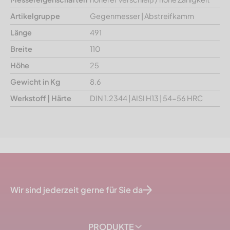
Artikelgruppe
Gegenmesser | Abstreifkamm
Länge
491
Breite
110
Höhe
25
Gewicht in Kg
8.6
Werkstoff | Härte
DIN 1.2344 | AISI H13 | 54-56 HRC
Wir sind jederzeit gerne für Sie da
PRODUKTE