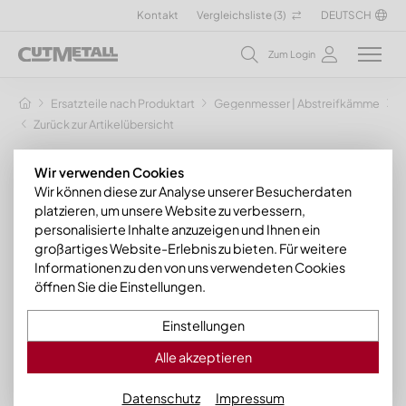
Kontakt
Vergleichsliste (
3
)
DEUTSCH
Zum Login
Ersatzteile nach Produktart
Gegenmesser | Abstreifkämme
G
Zurück zur Artikelübersicht
Wir verwenden Cookies
Wir können diese zur Analyse unserer Besucherdaten
platzieren, um unsere Website zu verbessern,
personalisierte Inhalte anzuzeigen und Ihnen ein
großartiges Website-Erlebnis zu bieten. Für weitere
Informationen zu den von uns verwendeten Cookies
öffnen Sie die Einstellungen.
Einstellungen
Alle akzeptieren
Datenschutz
Impressum