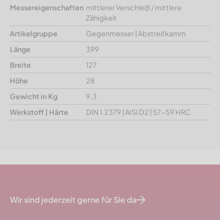
Messereigenschaften
mittlerer Verschleiß / mittlere
Zähigkeit
Artikelgruppe
Gegenmesser | Abstreifkamm
Länge
399
Breite
127
Höhe
28
Gewicht in Kg
9.3
Werkstoff | Härte
DIN 1.2379 | AISI D2 | 57-59 HRC
Wir sind jederzeit gerne für Sie da