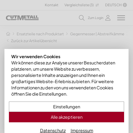
Kontakt
Vergleichsliste (
3
)
DEUTSCH
Zum Login
Ersatzteile nach Produktart
Gegenmesser | Abstreifkämme
G
Zurück zur Artikelübersicht
Wir verwenden Cookies
Wir können diese zur Analyse unserer Besucherdaten
platzieren, um unsere Website zu verbessern,
personalisierte Inhalte anzuzeigen und Ihnen ein
großartiges Website-Erlebnis zu bieten. Für weitere
Informationen zu den von uns verwendeten Cookies
öffnen Sie die Einstellungen.
Einstellungen
Alle akzeptieren
Datenschutz
Impressum