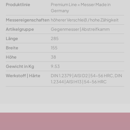
Produktlinie
Premium Line = Messer Made in
Germany
Messereigenschaften
höherer Verschleiß / hohe Zähigkeit
Artikelgruppe
Gegenmesser | Abstreifkamm
Länge
285
Breite
155
Höhe
38
Gewicht in Kg
9.53
Werkstoff | Härte
DIN 1.2379 | AISI D2 | 54-56 HRC, DIN
1.2344 | AISI H13 | 54-56 HRC