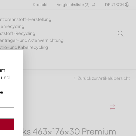
Kontakt
Vergleichsliste (
3
)
DEUTSCH
atzbrennstoff-Herstellung
fenrecycling
ststoff-Recycling
enträger- und Aktenvernichtung
ktro- und Kabelrecycling
 um
n und
 X-Variante
Zurück zur Artikelübersicht
ie
er links 463x176x30 Premium