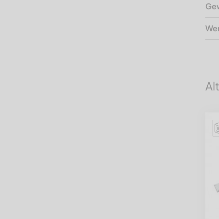
Gew
Wer
Al