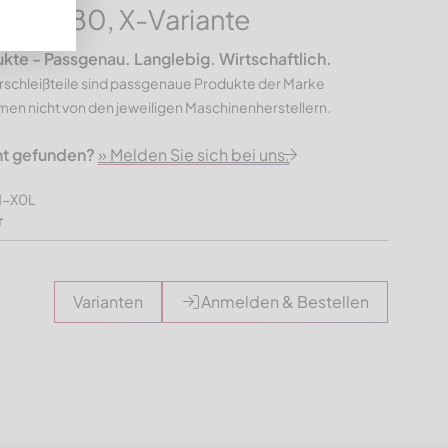
hrung 80, X-Variante
e - Passgenau. Langlebig. Wirtschaftlich.
rschleißteile sind passgenaue Produkte der Marke
n nicht von den jeweiligen Maschinenherstellern.
ht gefunden?
» Melden Sie sich bei uns.
1-X0L
r
Varianten
Anmelden & Bestellen