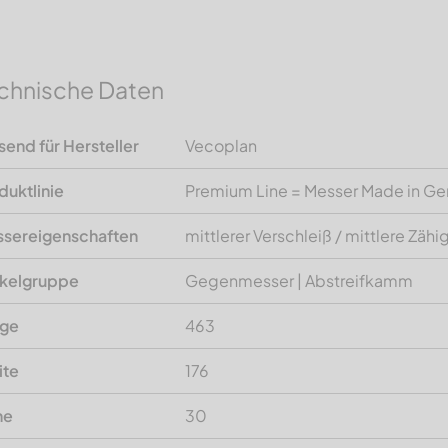
chnische Daten
send für Hersteller
Vecoplan
duktlinie
Premium Line = Messer Made in G
sereigenschaften
mittlerer Verschleiß / mittlere Zähi
ikelgruppe
Gegenmesser | Abstreifkamm
nge
463
ite
176
he
30