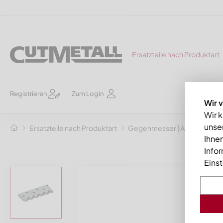
Ersatzteile nach Produktart
Registrieren
Zum Login
Wir 
Wir 
unser
Ersatzteile nach Produktart
Gegenmesser | Abstreifkä
Ihnen
Info
Eins