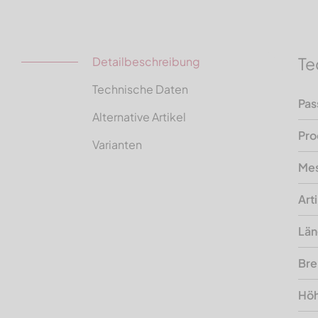
Te
Detailbeschreibung
Technische Daten
Pas
Alternative Artikel
Pro
Varianten
Mes
Art
Lä
Bre
Hö