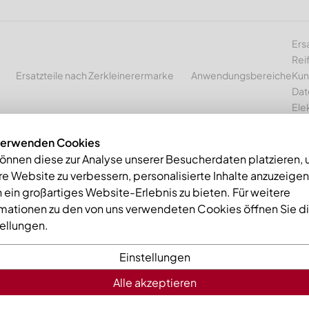
Ers
Rei
Ersatzteile nach Zerkleinerermarke
Anwendungsbereiche
Kun
Dat
Ele
verwenden Cookies
können diese zur Analyse unserer Besucherdaten platzieren,
e Website zu verbessern, personalisierte Inhalte anzuzeige
mme
Gegenmesser links 463x176x30 Premium Line, Ausführung 80,
 ein großartiges Website-Erlebnis zu bieten. Für weitere
rmationen zu den von uns verwendeten Cookies öffnen Sie d
tellungen.
Einstellungen
Alle akzeptieren
Gegenmess