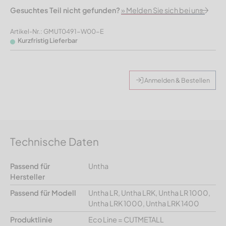
Gesuchtes Teil nicht gefunden?
» Melden Sie sich bei uns.
Artikel-Nr.: GMUT0491-W00-E
Kurzfristig Lieferbar
Anmelden & Bestellen
Technische Daten
Passend für
Untha
Hersteller
Passend für Modell
Untha LR, Untha LRK, Untha LR 1000,
Untha LRK 1000, Untha LRK 1400
Produktlinie
Eco Line = CUTMETALL