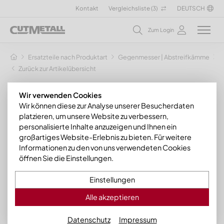
Kontakt
Vergleichsliste (
3
)
DEUTSCH
Zum Login
Ersatzteile nach Produktart
Gegenmesser | Abstreifkämme
G
Zurück zur Artikelübersicht
Wir verwenden Cookies
Wir können diese zur Analyse unserer Besucherdaten
platzieren, um unsere Website zu verbessern,
personalisierte Inhalte anzuzeigen und Ihnen ein
großartiges Website-Erlebnis zu bieten. Für weitere
Informationen zu den von uns verwendeten Cookies
öffnen Sie die Einstellungen.
Einstellungen
Alle akzeptieren
Datenschutz
Impressum