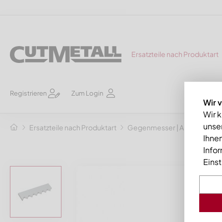
Ersatzteile nach Produktart
Registrieren
Zum Login
Wir 
Wir 
unser
Ersatzteile nach Produktart
Gegenmesser | Abstreifkä
Ihnen
Info
Eins