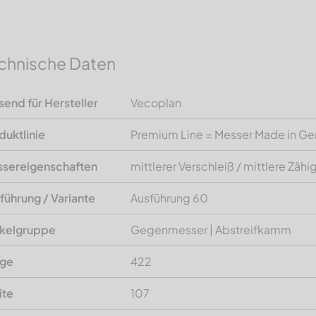
chnische Daten
send für Hersteller
Vecoplan
duktlinie
Premium Line = Messer Made in G
sereigenschaften
mittlerer Verschleiß / mittlere Zähi
führung / Variante
Ausführung 60
ikelgruppe
Gegenmesser | Abstreifkamm
nge
422
ite
107