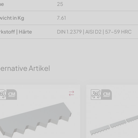
he
25
icht in Kg
7.61
kstoff | Härte
DIN 1.2379 | AISI D2 | 57-59 HRC
ternative Artikel