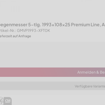
egenmesser 5-tlg. 1993x108x25 Premium Line, A
rtikel-Nr.: GMVP1993-XFT0K
ieferzeit auf Anfrage
Anmelden & Bes
Verfügbare Variant