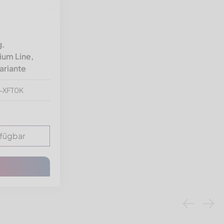
g.
um Line,
ariante
3-XFT0K
rfügbar