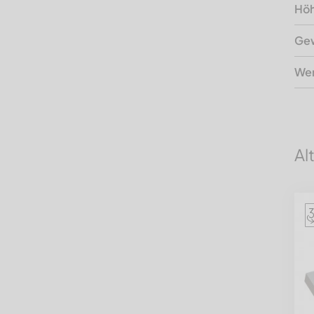
Hö
Gew
Wer
Al