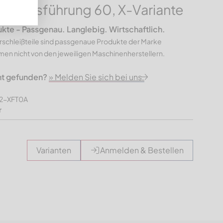
ne, Ausführung 60, X-Variante
e - Passgenau. Langlebig. Wirtschaftlich.
rschleißteile sind passgenaue Produkte der Marke
n nicht von den jeweiligen Maschinenherstellern.
ht gefunden?
» Melden Sie sich bei uns.
22-XFT0A
r
Varianten
Anmelden & Bestellen