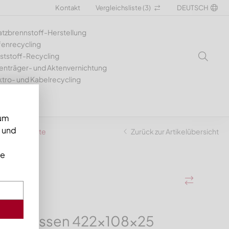
Kontakt
Vergleichsliste (
3
)
DEUTSCH
atzbrennstoff-Herstellung
fenrecycling
ststoff-Recycling
enträger- und Aktenvernichtung
ktro- und Kabelrecycling
 um
n und
0, X-Variante
Zurück zur Artikelübersicht
ie
er aussen 422x108x25