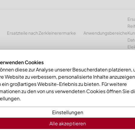
Ers
Rei
Ersatzteile nach Zerkleinerermarke
Anwendungsbereiche
Kun
Dat
Ele
verwenden Cookies
können diese zur Analyse unserer Besucherdaten platzieren,
e Website zu verbessern, personalisierte Inhalte anzuzeige
mme
Gegenmesser aussen 422x108x25 Premium Line, Ausführung 6
 ein großartiges Website-Erlebnis zu bieten. Für weitere
rmationen zu den von uns verwendeten Cookies öffnen Sie d
tellungen.
Einstellungen
Alle akzeptieren
Gegenmess