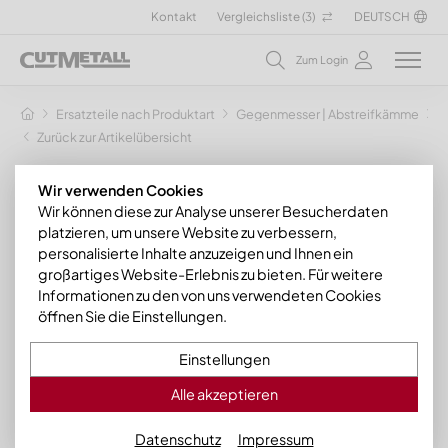
Kontakt
Vergleichsliste (
3
)
DEUTSCH
Zum Login
Ersatzteile nach Produktart
Gegenmesser | Abstreifkämme
G
Zurück zur Artikelübersicht
Wir verwenden Cookies
Wir können diese zur Analyse unserer Besucherdaten
platzieren, um unsere Website zu verbessern,
personalisierte Inhalte anzuzeigen und Ihnen ein
großartiges Website-Erlebnis zu bieten. Für weitere
Informationen zu den von uns verwendeten Cookies
öffnen Sie die Einstellungen.
Einstellungen
Alle akzeptieren
Datenschutz
Impressum