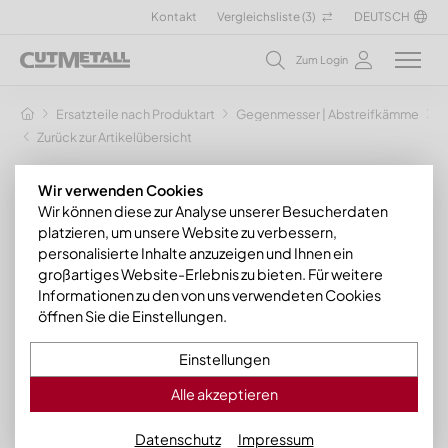
Kontakt
Vergleichsliste (
3
)
DEUTSCH
Zum Login
Ersatzteile nach Produktart
Gegenmesser | Abstreifkämme
G
Zurück zur Artikelübersicht
Wir verwenden Cookies
Wir können diese zur Analyse unserer Besucherdaten
platzieren, um unsere Website zu verbessern,
personalisierte Inhalte anzuzeigen und Ihnen ein
großartiges Website-Erlebnis zu bieten. Für weitere
Informationen zu den von uns verwendeten Cookies
öffnen Sie die Einstellungen.
Einstellungen
Alle akzeptieren
Datenschutz
Impressum