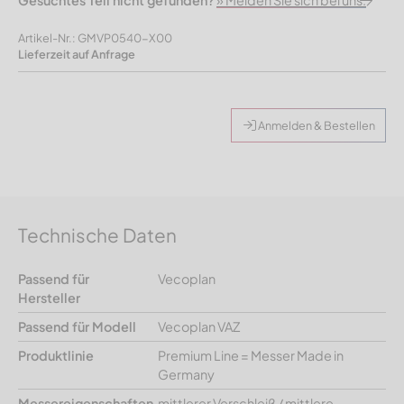
Gesuchtes Teil nicht gefunden?
» Melden Sie sich bei uns.
Artikel-Nr.: GMVP0540-X00
Lieferzeit auf Anfrage
Anmelden & Bestellen
Technische Daten
Passend für
Vecoplan
Hersteller
Passend für Modell
Vecoplan VAZ
Produktlinie
Premium Line = Messer Made in
Germany
Messereigenschaften
mittlerer Verschleiß / mittlere