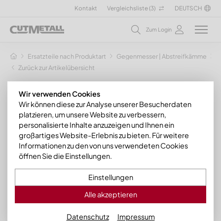
Kontakt
Vergleichsliste (
3
)
DEUTSCH
Zum Login
Ersatzteile nach Produktart
Gegenmesser | Abstreifkämme
G
Zurück zur Artikelübersicht
Wir verwenden Cookies
Wir können diese zur Analyse unserer Besucherdaten
platzieren, um unsere Website zu verbessern,
personalisierte Inhalte anzuzeigen und Ihnen ein
großartiges Website-Erlebnis zu bieten. Für weitere
Informationen zu den von uns verwendeten Cookies
öffnen Sie die Einstellungen.
Einstellungen
Alle akzeptieren
Datenschutz
Impressum