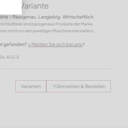
e, X-Variante
e - Passgenau. Langlebig. Wirtschaftlich.
rschleißteile sind passgenaue Produkte der Marke
n nicht von den jeweiligen Maschinenherstellern.
ht gefunden?
» Melden Sie sich bei uns.
356-XG2-E
e
Varianten
Anmelden & Bestellen