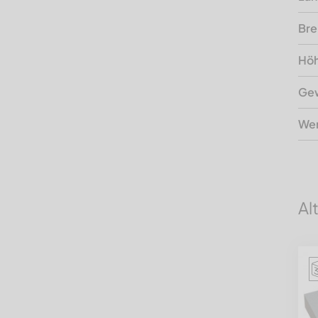
Bre
Hö
Gew
Wer
Al