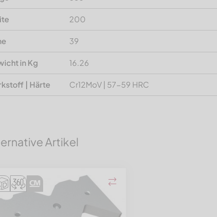
ite
200
he
39
icht in Kg
16.26
kstoff | Härte
Cr12MoV | 57-59 HRC
ternative Artikel