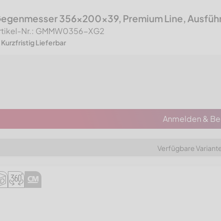
egenmesser 356x200x39, Premium Line, Ausführu
rtikel-Nr.: GMMW0356-XG2
Kurzfristig Lieferbar
Anmelden & Bes
Verfügbare Variant