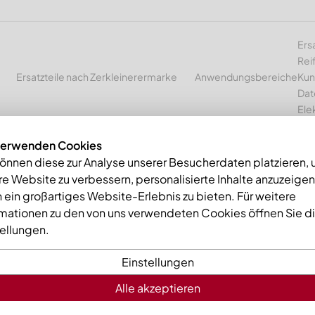
Ers
Rei
Ersatzteile nach Zerkleinerermarke
Anwendungsbereiche
Kun
Dat
Ele
verwenden Cookies
können diese zur Analyse unserer Besucherdaten platzieren,
e Website zu verbessern, personalisierte Inhalte anzuzeige
mme
Gegenmesser 356x200x39, Eco Line, 2x M16 Gewinde, X-Vari
 ein großartiges Website-Erlebnis zu bieten. Für weitere
rmationen zu den von uns verwendeten Cookies öffnen Sie d
tellungen.
Einstellungen
Alle akzeptieren
Gegenmess