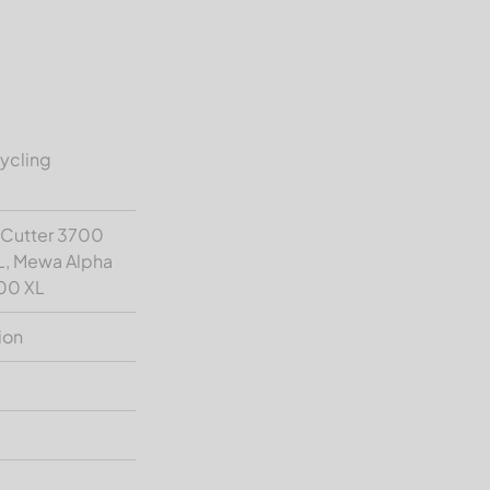
cycling
 Cutter 3700
L, Mewa Alpha
00 XL
ion