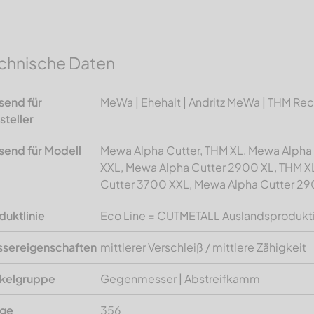
chnische Daten
send für
MeWa | Ehehalt | Andritz MeWa | THM Re
steller
send für Modell
Mewa Alpha Cutter, THM XL, Mewa Alpha
XXL, Mewa Alpha Cutter 2900 XL, THM X
Cutter 3700 XXL, Mewa Alpha Cutter 29
duktlinie
Eco Line = CUTMETALL Auslandsprodukt
sereigenschaften
mittlerer Verschleiß / mittlere Zähigkeit
ikelgruppe
Gegenmesser | Abstreifkamm
nge
356