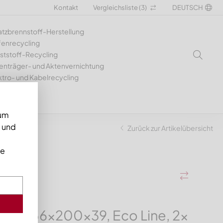
Kontakt
Vergleichsliste (
3
)
DEUTSCH
atzbrennstoff-Herstellung
fenrecycling
ststoff-Recycling
enträger- und Aktenvernichtung
ktro- und Kabelrecycling
 um
n und
ante
Zurück zur Artikelübersicht
ie
er 356x200x39, Eco Line, 2x