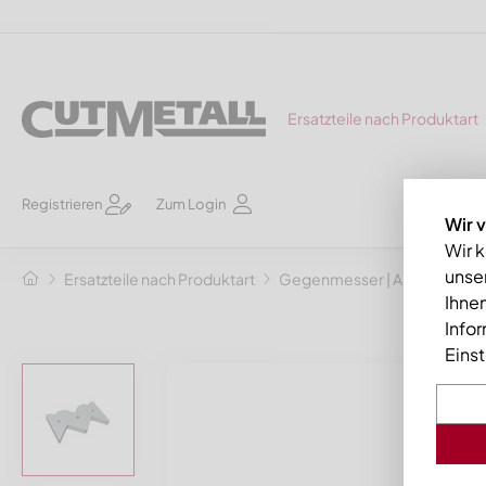
Ersatzteile nach Produktart
Registrieren
Zum Login
Wir 
Wir 
unser
Ersatzteile nach Produktart
Gegenmesser | Abstreifkä
Ihnen
Info
Eins