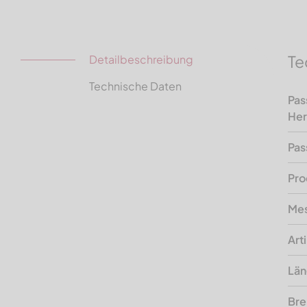
Te
Detailbeschreibung
Technische Daten
Pas
Her
Pas
Pro
Mes
Art
Lä
Bre