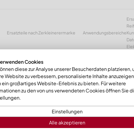
Ers
Rei
Ersatzteile nach Zerkleinerermarke
Anwendungsbereiche
Kun
Dat
Ele
verwenden Cookies
können diese zur Analyse unserer Besucherdaten platzieren,
e Website zu verbessern, personalisierte Inhalte anzuzeige
mme
Gegenmesser 308x116x27, Eco Line, Ausführung 43, W9-Varia
 ein großartiges Website-Erlebnis zu bieten. Für weitere
rmationen zu den von uns verwendeten Cookies öffnen Sie d
tellungen.
Einstellungen
Alle akzeptieren
Gegenmesse