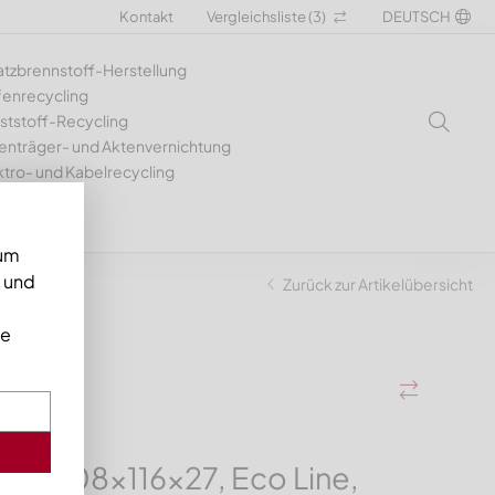
Kontakt
Vergleichsliste (
3
)
DEUTSCH
atzbrennstoff-Herstellung
fenrecycling
ststoff-Recycling
enträger- und Aktenvernichtung
ktro- und Kabelrecycling
 um
n und
nte
Zurück zur Artikelübersicht
ie
r 308x116x27, Eco Line,