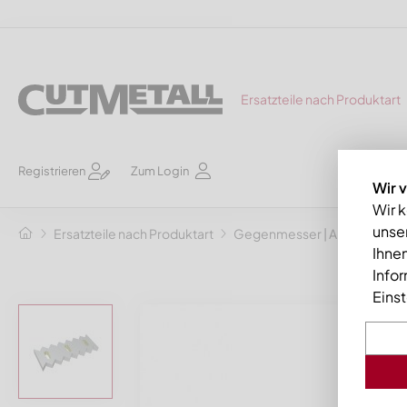
Ersatzteile nach Produktart
Registrieren
Zum Login
Wir 
Wir 
unser
Ersatzteile nach Produktart
Gegenmesser | Abstreifkä
Ihnen
Info
Eins