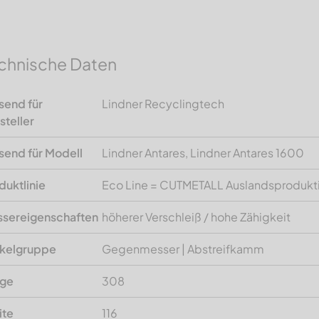
chnische Daten
send für
Lindner Recyclingtech
steller
send für Modell
Lindner Antares, Lindner Antares 1600
duktlinie
Eco Line = CUTMETALL Auslandsprodukt
sereigenschaften
höherer Verschleiß / hohe Zähigkeit
ikelgruppe
Gegenmesser | Abstreifkamm
nge
308
ite
116