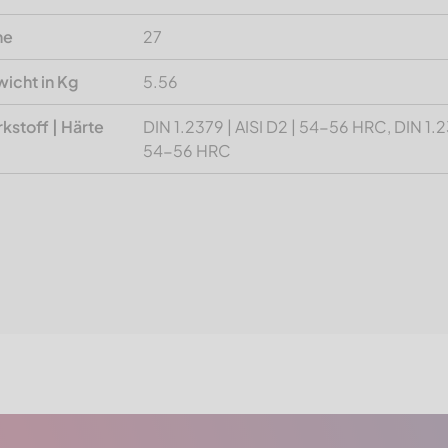
he
27
icht in Kg
5.56
kstoff | Härte
DIN 1.2379 | AISI D2 | 54-56 HRC, DIN 1.23
54-56 HRC