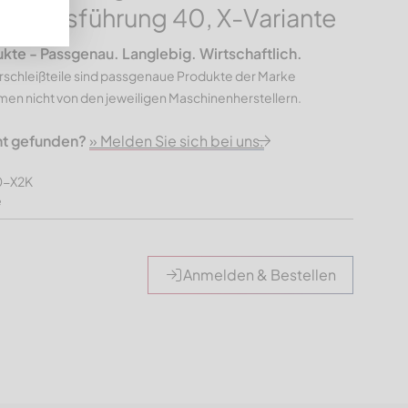
ne, Ausführung 40, X-Variante
e - Passgenau. Langlebig. Wirtschaftlich.
rschleißteile sind passgenaue Produkte der Marke
n nicht von den jeweiligen Maschinenherstellern.
ht gefunden?
» Melden Sie sich bei uns.
0-X2K
e
Anmelden & Bestellen