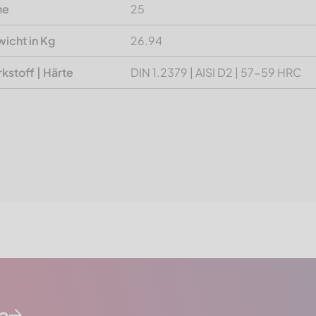
he
25
icht in Kg
26.94
kstoff | Härte
DIN 1.2379 | AISI D2 | 57-59 HRC
da