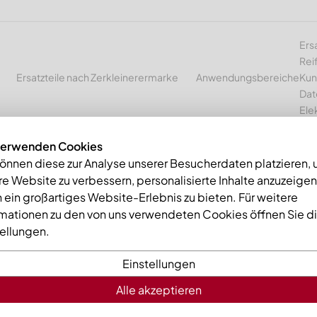
Ers
Rei
Ersatzteile nach Zerkleinerermarke
Anwendungsbereiche
Kun
Dat
Ele
verwenden Cookies
können diese zur Analyse unserer Besucherdaten platzieren,
e Website zu verbessern, personalisierte Inhalte anzuzeige
mme
Gegenmesser 2-teilig 1280x154x25 Premium Line, Ausführung 
 ein großartiges Website-Erlebnis zu bieten. Für weitere
rmationen zu den von uns verwendeten Cookies öffnen Sie d
tellungen.
Einstellungen
Alle akzeptieren
Gegenmess