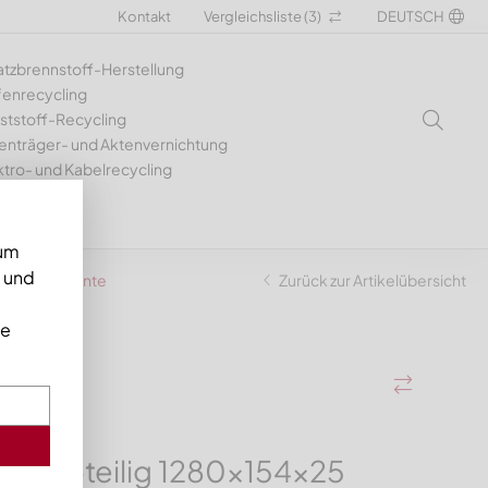
Kontakt
Vergleichsliste (
3
)
DEUTSCH
atzbrennstoff-Herstellung
fenrecycling
ststoff-Recycling
enträger- und Aktenvernichtung
ktro- und Kabelrecycling
 um
n und
40, X-Variante
Zurück zur Artikelübersicht
ie
er 2-teilig 1280x154x25