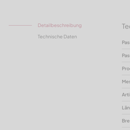
Te
Detailbeschreibung
Technische Daten
Pas
Pas
Pro
Mes
Art
Lä
Bre