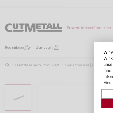
Ersatzteile nach Produktart
Registrieren
Zum Login
Wir 
Wir 
unser
Ersatzteile nach Produktart
Gegenmesser | Abstreifkä
Ihnen
Info
Eins