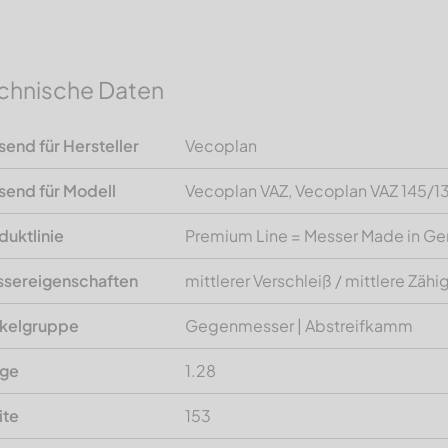
chnische Daten
send für Hersteller
Vecoplan
send für Modell
Vecoplan VAZ, Vecoplan VAZ 145/1
duktlinie
Premium Line = Messer Made in G
sereigenschaften
mittlerer Verschleiß / mittlere Zähi
ikelgruppe
Gegenmesser | Abstreifkamm
nge
1.28
ite
153