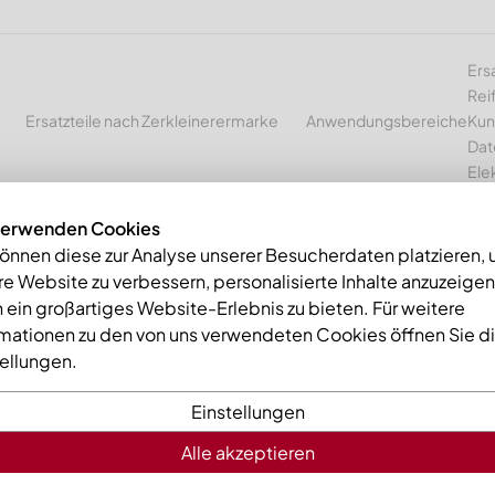
Ers
Rei
Ersatzteile nach Zerkleinerermarke
Anwendungsbereiche
Kun
Dat
Ele
verwenden Cookies
können diese zur Analyse unserer Besucherdaten platzieren,
e Website zu verbessern, personalisierte Inhalte anzuzeige
Line
Verschleißelemente Hybrid Line
Agglomeratormesser, 42x3
 ein großartiges Website-Erlebnis zu bieten. Für weitere
rmationen zu den von uns verwendeten Cookies öffnen Sie d
tellungen.
Einstellungen
Alle akzeptieren
Agglomerat