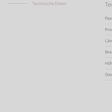
Te
Technische Daten
Pas
Pro
Lä
Bre
Hö
Gew