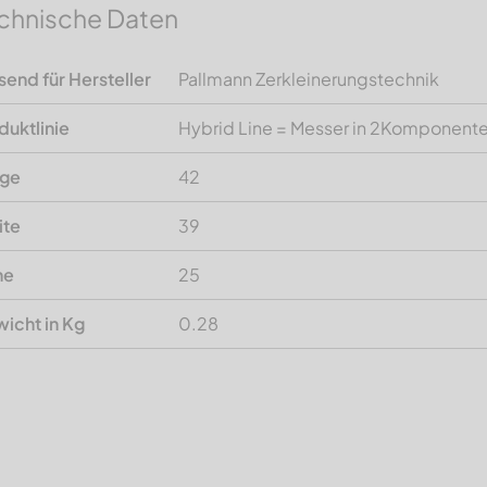
chnische Daten
send für Hersteller
Pallmann Zerkleinerungstechnik
duktlinie
Hybrid Line = Messer in 2Komponent
nge
42
ite
39
he
25
icht in Kg
0.28