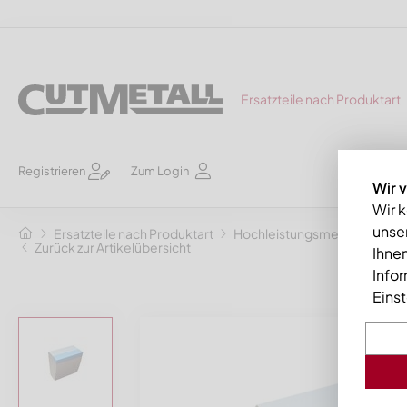
Ersatzteile nach Produktart
Registrieren
Zum Login
Wir 
Wir 
unser
Ersatzteile nach Produktart
Hochleistungsmesser Hybrid 
Zurück zur Artikelübersicht
Ihnen
Info
Eins