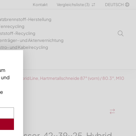
Kontakt
Vergleichsliste (
3
)
DEUTSCH
atzbrennstoff-Herstellung
fenrecycling
ststoff-Recycling
enträger- und Aktenvernichtung
ktro- und Kabelrecycling
 um
n und
9x25, Hybrid Line, Hartmetallschneide 87° (vorn) / 80.3°, M10
ie
ormesser, 42x39x25, Hybrid