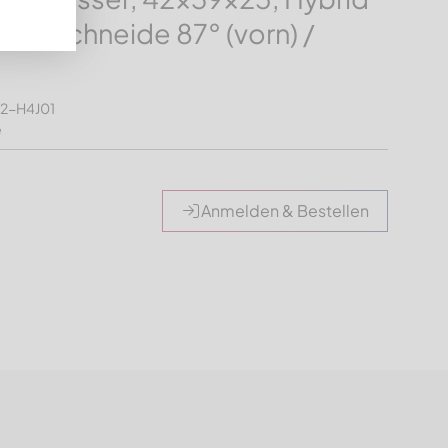
etallschneide 87° (vorn) /
42-H4J01
e
Anmelden & Bestellen