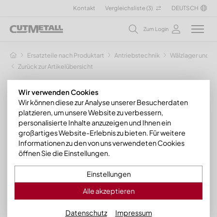
Kontakt
Vergleichsliste (
3
)
DEUTSCH
Zum Login
Ersatzteile nach Produktart
Antriebstechnik
Wälzlager und Z
Zurück zur Artikelübersicht
Wir verwenden Cookies
Wir können diese zur Analyse unserer Besucherdaten
platzieren, um unsere Website zu verbessern,
personalisierte Inhalte anzuzeigen und Ihnen ein
großartiges Website-Erlebnis zu bieten. Für weitere
Informationen zu den von uns verwendeten Cookies
öffnen Sie die Einstellungen.
Einstellungen
Alle akzeptieren
Datenschutz
Impressum