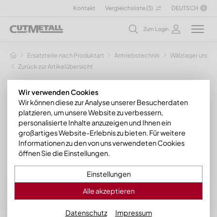
Kontakt
Vergleichsliste (
3
)
DEUTSCH
Zum Login
Ersatzteile nach Produktart
Antriebstechnik
Wälzlager und Z
Zurück zur Artikelübersicht
Wir verwenden Cookies
Wir können diese zur Analyse unserer Besucherdaten
platzieren, um unsere Website zu verbessern,
personalisierte Inhalte anzuzeigen und Ihnen ein
großartiges Website-Erlebnis zu bieten. Für weitere
Informationen zu den von uns verwendeten Cookies
öffnen Sie die Einstellungen.
Einstellungen
Alle akzeptieren
Datenschutz
Impressum