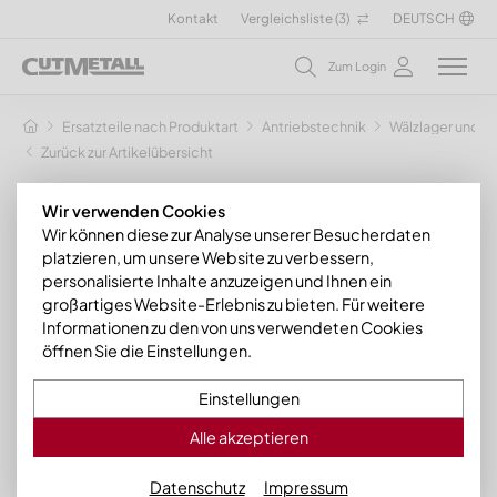
Kontakt
Vergleichsliste (
3
)
DEUTSCH
Zum Login
Ersatzteile nach Produktart
Antriebstechnik
Wälzlager und Z
Zurück zur Artikelübersicht
Wir verwenden Cookies
Wir können diese zur Analyse unserer Besucherdaten
platzieren, um unsere Website zu verbessern,
personalisierte Inhalte anzuzeigen und Ihnen ein
großartiges Website-Erlebnis zu bieten. Für weitere
Informationen zu den von uns verwendeten Cookies
öffnen Sie die Einstellungen.
Einstellungen
Alle akzeptieren
Datenschutz
Impressum