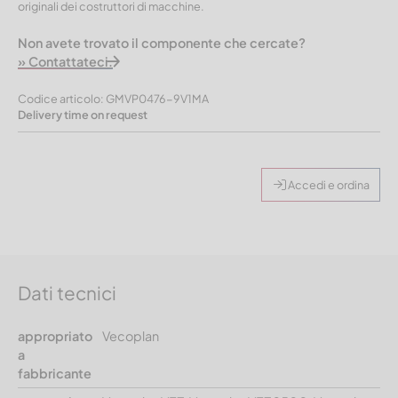
originali dei costruttori di macchine.
Non avete trovato il componente che cercate?
» Contattateci.
Codice articolo: GMVP0476-9V1MA
Delivery time on request
Accedi e ordina
Dati tecnici
appropriato
Vecoplan
a
fabbricante