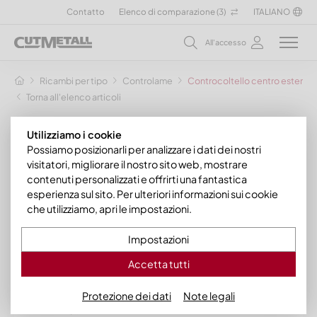
Contatto
Elenco di comparazione (
3
)
ITALIANO
All'accesso
Ricambi per tipo
Controlame
Controcoltello centro esterno
Torna all'elenco articoli
Utilizziamo i cookie
Possiamo posizionarli per analizzare i dati dei nostri
visitatori, migliorare il nostro sito web, mostrare
contenuti personalizzati e offrirti una fantastica
esperienza sul sito. Per ulteriori informazioni sui cookie
che utilizziamo, apri le impostazioni.
Impostazioni
Accetta tutti
Protezione dei dati
Note legali