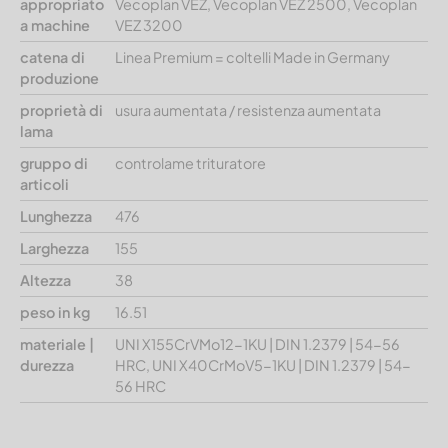
appropriato
Vecoplan VEZ, Vecoplan VEZ 2500, Vecoplan
a machine
VEZ 3200
catena di
Linea Premium = coltelli Made in Germany
produzione
proprietà di
usura aumentata / resistenza aumentata
lama
gruppo di
controlame trituratore
articoli
Lunghezza
476
Larghezza
155
Altezza
38
peso in kg
16.51
materiale |
UNI X155CrVMo12-1KU | DIN 1.2379 | 54-56
durezza
HRC, UNI X40CrMoV5-1KU | DIN 1.2379 | 54-
56 HRC