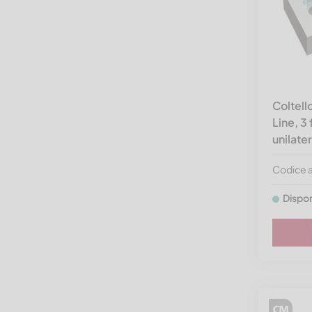
Coltel
Line, 3
unilate
Codice 
Dispon