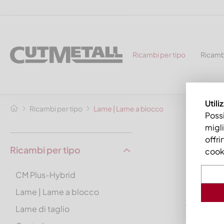
Ricambi per tipo
Ricamb
Utili
Ricambi per tipo
Lame | Lame a blocco
Possi
migli
Lame
offri
Ricambi per tipo
cooki
da CUTM
CM Plus-Hybrid
La nostra 
Lame | Lame a blocco
»
coltelli
Lame di taglio
Altri arti