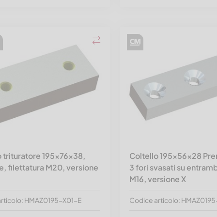
o trituratore 195x76x38,
Coltello 195x56x28 Pre
e, filettatura M20, versione
3 fori svasati su entrambi
M16, versione X
articolo: HMAZ0195-X01-E
Codice articolo: HMAZ019