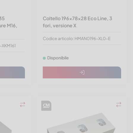
x35
Coltello 196x78x28 Eco Line, 3
ure M16,
fori, versione X
Codice articolo: HMAN0196-XL0-E
6-XKM161
Disponibile