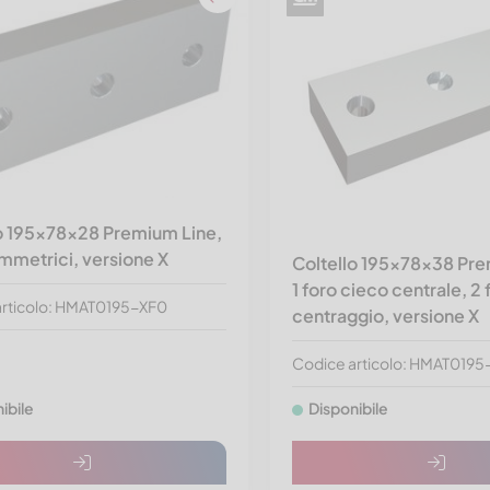
o 195x78x28 Premium Line,
simmetrici, versione X
Coltello 195x78x38 Pre
1 foro cieco centrale, 2 f
articolo: HMAT0195-XF0
centraggio, versione X
Codice articolo: HMAT0195
ibile
Disponibile