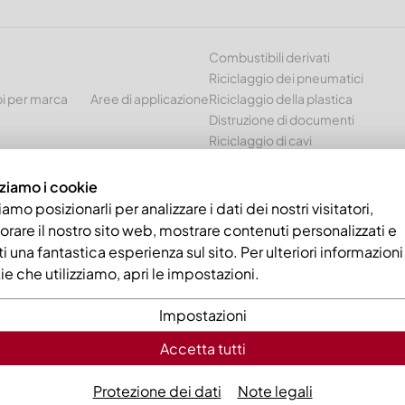
Combustibili derivati
Riciclaggio dei pneumatici
i per marca
Aree di applicazione
Riciclaggio della plastica
Distruzione di documenti
Riciclaggio di cavi
zziamo i cookie
amo posizionarli per analizzare i dati dei nostri visitatori,
orare il nostro sito web, mostrare contenuti personalizzati e
 | Lame a blocco
rti una fantastica esperienza sul sito. Per ulteriori informazioni
e che utilizziamo, apri le impostazioni.
ETALL il vostro specialista di ricambi
Impostazioni
vasta gamma di coltelli contiene numerose varianti di coltelli p
Accetta tutti
/lame a blocco
,
»
coltelli concavi
, coltelli a cippatrice, coltel
coli come le cesoie per scarti e le cesoie a coccodrillo comple
Protezione dei dati
Note legali