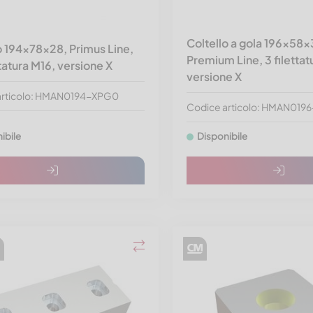
Coltello a gola 196x58
o 194x78x28, Primus Line,
Premium Line, 3 filettat
ttatura M16, versione X
versione X
articolo: HMAN0194-XPG0
Codice articolo: HMAN019
ibile
Disponibile