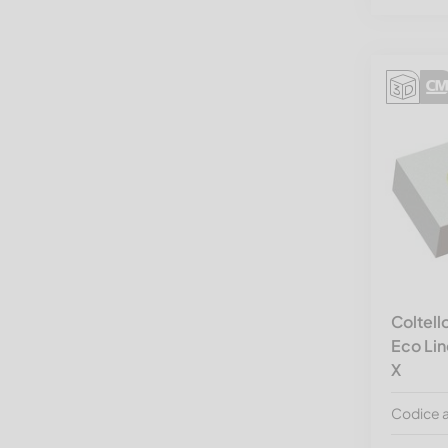
Coltell
Eco Lin
X
Codice 