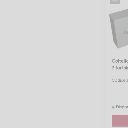
Coltell
3 fori 
Codice 
Dispon