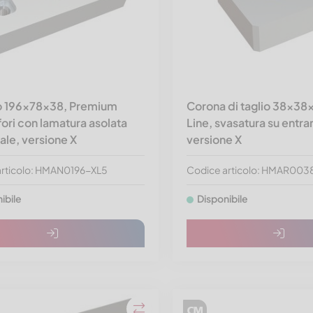
lo 196x78x38, Premium
Corona di taglio 38x38
 fori con lamatura asolata
Line, svasatura su entram
rale, versione X
versione X
articolo: HMAN0196-XL5
Codice articolo: HMAR00
ibile
Disponibile