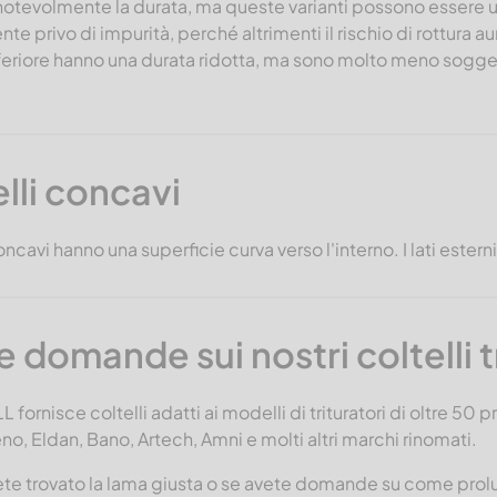
otevolmente la durata, ma queste varianti possono essere uti
nte privo di impurità, perché altrimenti il rischio di rottura a
eriore hanno una durata ridotta, ma sono molto meno soggetti
lli concavi
concavi hanno una superficie curva verso l'interno. I lati esterni
 domande sui nostri coltelli t
fornisce coltelli adatti ai modelli di trituratori di oltre 50 
o, Eldan, Bano, Artech, Amni e molti altri marchi rinomati.
te trovato la lama giusta o se avete domande su come prolung