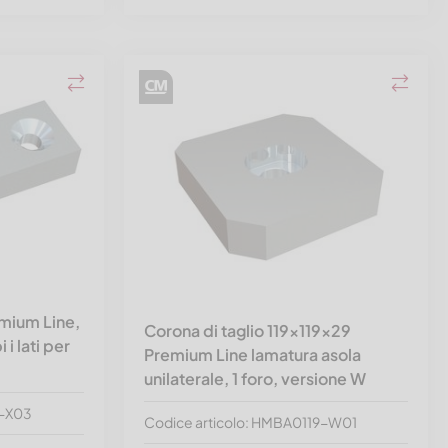
mium Line,
Corona di taglio 119x119x29
 i lati per
Premium Line lamatura asola
unilaterale, 1 foro, versione W
5-X03
Codice articolo: HMBA0119-W01