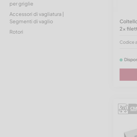
per griglie
Accessori di vagliatura |
Segmenti di vaglio
Coltell
2x file
Rotori
elettrico | idraulico |
Codice 
pneumatico
Ulteriori accessori
Dispon
Sistemi di propulsione
Elementi di fissaggio
Ricambi per marca