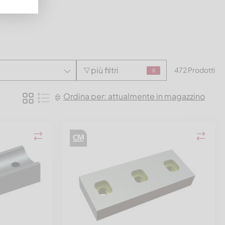
più filtri
472 Prodotti
8
Ordina per: attualmente in magazzino