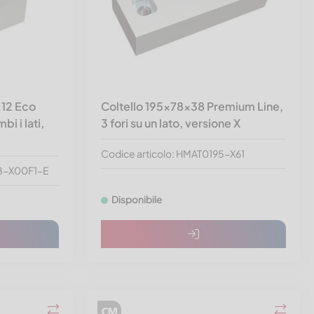
x12 Eco
Coltello 195x78x38 Premium Line,
bi i lati,
3 fori su un lato, versione X
Codice articolo: HMAT0195-X61
38-X00F1-E
Disponibile