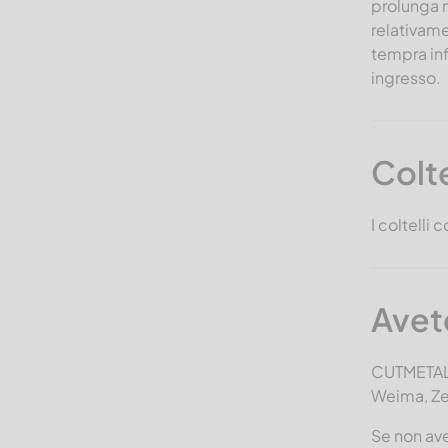
prolunga n
relativame
tempra inf
ingresso.
Colte
I coltelli 
Avete
CUTMETALL 
Weima, Zen
Se non ave