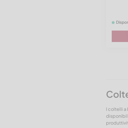
Dispon
Colte
I coltelli
disponibil
produttivi