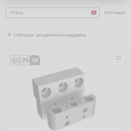
Filtro
515 Prodotti
3
Ordina per: attualmente in magazzino