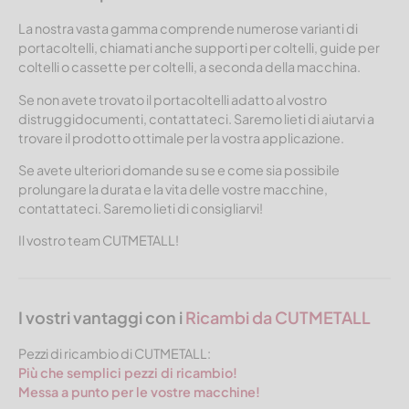
La nostra vasta gamma comprende numerose varianti di
portacoltelli, chiamati anche supporti per coltelli, guide per
coltelli o cassette per coltelli, a seconda della macchina.
Se non avete trovato il portacoltelli adatto al vostro
distruggidocumenti, contattateci. Saremo lieti di aiutarvi a
trovare il prodotto ottimale per la vostra applicazione.
Se avete ulteriori domande su se e come sia possibile
prolungare la durata e la vita delle vostre macchine,
contattateci. Saremo lieti di consigliarvi!
Il vostro team CUTMETALL!
I vostri vantaggi con i
Ricambi da CUTMETALL
Pezzi di ricambio di CUTMETALL:
Più che semplici pezzi di ricambio!
Messa a punto per le vostre macchine!