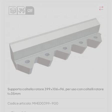
Supporto coltello rotore 399x106x96, per uso con coltelli rotore
t=35mm
Codice articolo: MHED0399-900