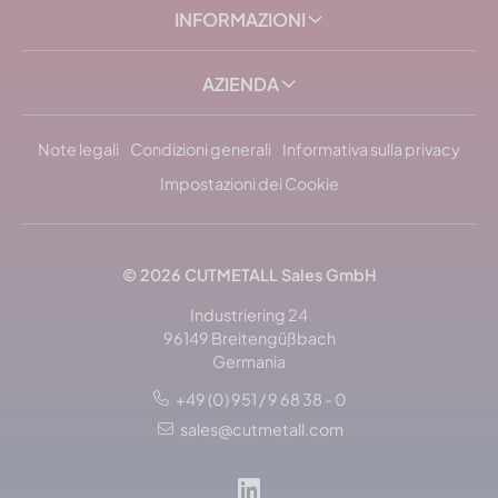
INFORMAZIONI
AZIENDA
Note legali
Condizioni generali
Informativa sulla privacy
Impostazioni dei Cookie
© 2026 CUTMETALL Sales GmbH
Industriering 24
96149 Breitengüßbach
Germania
+49 (0) 951 / 9 68 38 - 0
Ordina per: popolarità
sales@cutmetall.com
Ordena per: descrizione