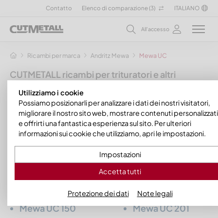
Contatto
Elenco di comparazione (
3
)
ITALIANO
All'accesso
Ricambi per marca
Andritz Mewa
Mewa UC
CUTMETALL ricambi per trituratori e altri
trituratori
Utilizziamo i cookie
per il produttore Andritz Mewa
Possiamo posizionarli per analizzare i dati dei nostri visitatori,
migliorare il nostro sito web, mostrare contenuti personalizzati
In qualità di operatori di un impianto MeWa o Andritz MeWa,
e offrirti una fantastica esperienza sul sito. Per ulteriori
troverete nel nostro assortimento i pezzi di ricambio adatti,
informazioni sui cookie che utilizziamo, apri le impostazioni.
come forbici del rotore e altre parti soggette a usura per le
seguenti macchine della
serie di trituratori primari
Impostazioni
monoalbero stazionari Mewa UC di Andritz Mewa
:
Accetta tutti
Mewa UC 105
Mewa UC 85
Mewa UC 120
Mewa UC 120 HD
Protezione dei dati
Note legali
Mewa UC 150
Mewa UC 201