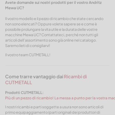
Avete domande sui nostri prodotti per il vostro Andritz
Mewa UC?
Il vostro modello e il pezzo di ricambio che state cercando
non sono elencati? Oppure volete sapere se e come è
possibile prolungare la vita utile e la durata delle vostre
macchine Mewa UC? Contattateci, perché non tutti gli
articoli dell'assortimento sono già online nel catalogo.
Saremo lieti di consigliarvi!
Il vostro team CUTMETALL!
Come trarre vantaggio dai
Ricambi di
CUTMETALL
Prodotti CUTMETALL:
Più di un pezzo di ricambio! La messa a punto per la vostra ma
I nostri ricambi e parti soggette a usura non sono articoli di
primo equipaggiamento (parti originali dei produttori di