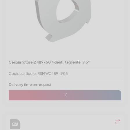
Cesoia rotore Ø489x50 4 denti, tagliente 17.5°
Codice articolo: RSMW0489-905
Delivery time on request