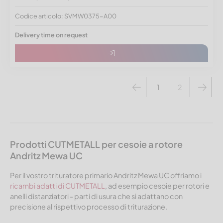
Codice articolo: SVMW0375-A00
Delivery time on request
1
2
Prodotti CUTMETALL per cesoie a rotore
Andritz Mewa UC
Per il vostro trituratore primario Andritz Mewa UC offriamo i
ricambi adatti di CUTMETALL
, ad esempio cesoie per rotori e
anelli distanziatori - parti di usura che si adattano con
precisione al rispettivo processo di triturazione.