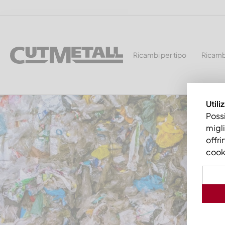
Ricambi per tipo
Ricamb
Utili
Possi
migli
offri
cooki