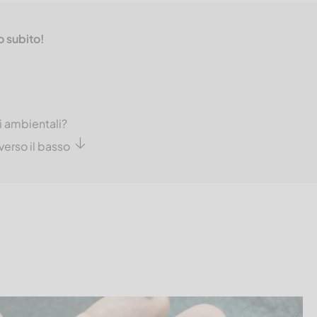
o subito!
ci ambientali?
verso il basso