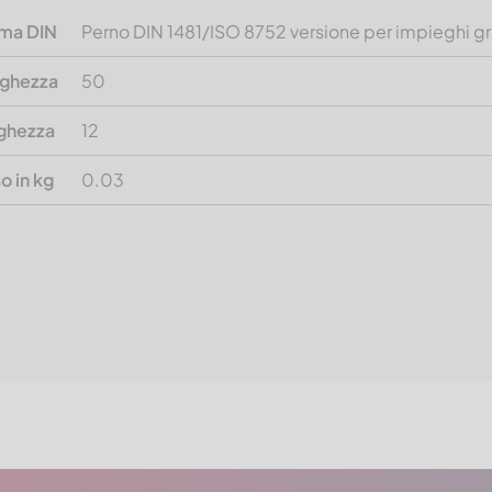
ma DIN
Perno DIN 1481/ISO 8752 versione per impieghi gr
ghezza
50
ghezza
12
o in kg
0.03