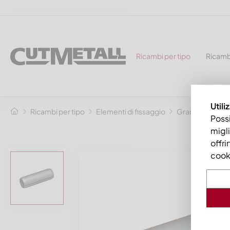
Ricambi per tipo
Ricamb
Utili
Ricambi per tipo
Elementi di fissaggio
Grani filettati
Possi
migli
offri
cooki