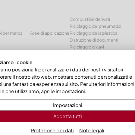
Combustibili derivati
Riciclaggio dei pneumatici
i per marca
Aree di applicazione
Riciclaggio della plastica
Distruzione di documenti
Riciclaggio di cavi
zziamo i cookie
Spina elastica 12x50, versione pesante, DIN 1481 / ISO 8752, acciaio 
amo posizionarli per analizzare i dati dei nostri visitatori,
orare il nostro sito web, mostrare contenuti personalizzati e
rti una fantastica esperienza sul sito. Per ulteriori informazioni
e che utilizziamo, apri le impostazioni.
Impostazioni
Accetta tutti
Spina elast
DIN 1481 / 
Protezione dei dati
Note legali