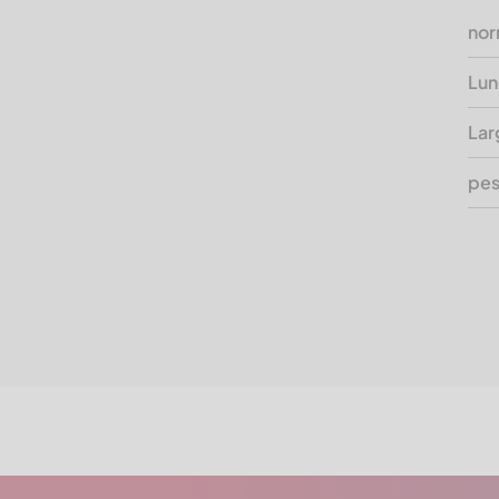
nor
Lun
Lar
pes