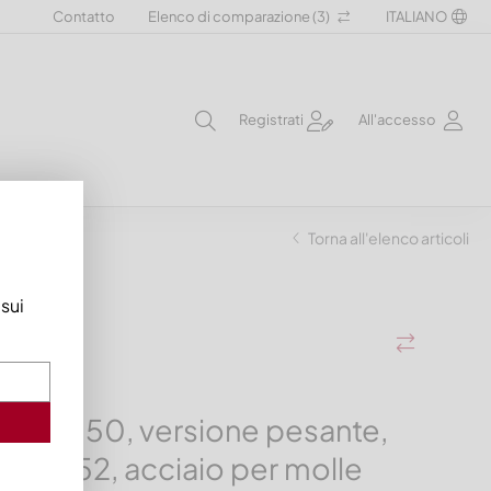
Contatto
Elenco di comparazione (
3
)
ITALIANO
Registrati
All'accesso
per molle
Torna all'elenco articoli
 sui
ica 12x50, versione pesante,
ISO 8752, acciaio per molle