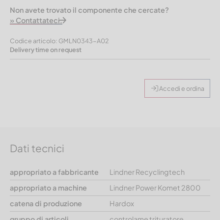
Non avete trovato il componente che cercate?
» Contattateci.
Codice articolo: GMLN0343-A02
Delivery time on request
Accedi e ordina
Dati tecnici
appropriato a fabbricante
Lindner Recyclingtech
appropriato a machine
Lindner Power Komet 2800
catena di produzione
Hardox
gruppo di articoli
controlame trituratore