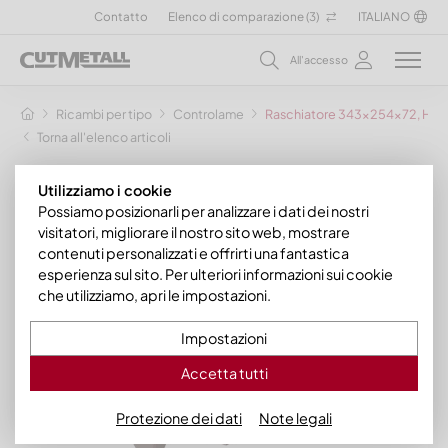
Contatto
Elenco di comparazione (
3
)
ITALIANO
All'accesso
Ricambi per tipo
Controlame
Raschiatore 343x254x72, Hard
Torna all'elenco articoli
Utilizziamo i cookie
Possiamo posizionarli per analizzare i dati dei nostri
visitatori, migliorare il nostro sito web, mostrare
contenuti personalizzati e offrirti una fantastica
esperienza sul sito. Per ulteriori informazioni sui cookie
che utilizziamo, apri le impostazioni.
Impostazioni
Accetta tutti
Protezione dei dati
Note legali