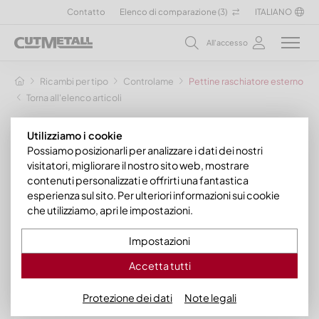
Contatto
Elenco di comparazione (
3
)
ITALIANO
All'accesso
Ricambi per tipo
Controlame
Pettine raschiatore esterno 42
Torna all'elenco articoli
Utilizziamo i cookie
Possiamo posizionarli per analizzare i dati dei nostri
visitatori, migliorare il nostro sito web, mostrare
contenuti personalizzati e offrirti una fantastica
esperienza sul sito. Per ulteriori informazioni sui cookie
che utilizziamo, apri le impostazioni.
Impostazioni
Accetta tutti
Protezione dei dati
Note legali