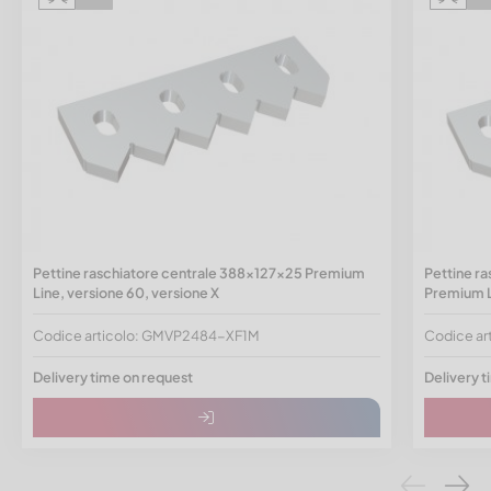
Pettine raschiatore centrale 388x127x25 Premium
Pettine ra
Line, versione 60, versione X
Premium L
Codice articolo: GMVP2484-XF1M
Codice a
Delivery time on request
Delivery t