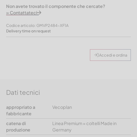
Non avete trovato il componente che cercate?
» Contattateci.
Codice articolo: GMVP2484-XF1A
Delivery time on request
Accedi e ordina
Dati tecnici
appropriato a
Vecoplan
fabbricante
catena di
Linea Premium = coltelli Made in
produzione
Germany