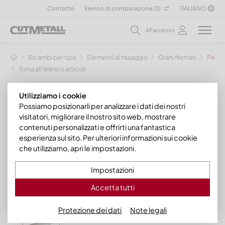
Contatto
Elenco di comparazione (
3
)
ITALIANO
All'accesso
Ricambi per tipo
Elementi di fissaggio
Grani filettati
Perno
Torna all'elenco articoli
Utilizziamo i cookie
Possiamo posizionarli per analizzare i dati dei nostri
visitatori, migliorare il nostro sito web, mostrare
contenuti personalizzati e offrirti una fantastica
esperienza sul sito. Per ulteriori informazioni sui cookie
che utilizziamo, apri le impostazioni.
Impostazioni
Accetta tutti
Protezione dei dati
Note legali