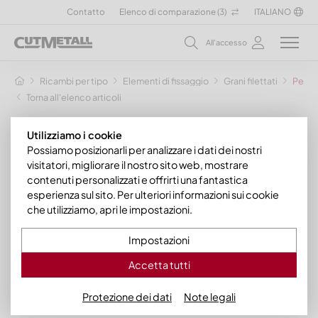
Contatto
Elenco di comparazione (
3
)
ITALIANO
All'accesso
Ricambi per tipo
Elementi di fissaggio
Grani filettati
Perno 
Torna all'elenco articoli
Utilizziamo i cookie
Possiamo posizionarli per analizzare i dati dei nostri
visitatori, migliorare il nostro sito web, mostrare
contenuti personalizzati e offrirti una fantastica
esperienza sul sito. Per ulteriori informazioni sui cookie
che utilizziamo, apri le impostazioni.
Impostazioni
Accetta tutti
Protezione dei dati
Note legali