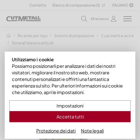
Contatto
Elenco di comparazione (
3
)
ITALIANO
All'accesso
Ricambi per tipo
Sistemi di propulsione
Cuscinetti e accesso
Torna all'elenco articoli
Utilizziamo i cookie
Possiamo posizionarli per analizzare i dati dei nostri
visitatori, migliorare il nostro sito web, mostrare
contenuti personalizzati e offrirti una fantastica
esperienza sul sito. Per ulteriori informazioni sui cookie
che utilizziamo, apri le impostazioni.
Impostazioni
Accetta tutti
Protezione dei dati
Note legali