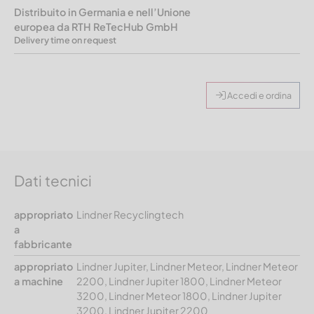
Distribuito in Germania e nell’Unione
europea da RTH ReTecHub GmbH
Delivery time on request
Accedi e ordina
Dati tecnici
appropriato
Lindner Recyclingtech
a
fabbricante
appropriato
Lindner Jupiter, Lindner Meteor, Lindner Meteor
a machine
2200, Lindner Jupiter 1800, Lindner Meteor
3200, Lindner Meteor 1800, Lindner Jupiter
3200, Lindner Jupiter 2200