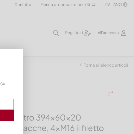
Contatto
Elenco di comparazione (
3
)
ITALIANO
Registrati
All'accesso
Torna all'elenco articoli
 sui
 il centro 394x60x20
e 10 tacche, 4xM16 il filetto