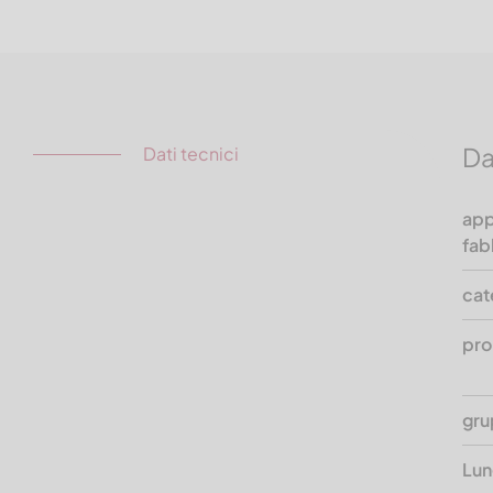
Da
Dati tecnici
app
fab
cat
pro
gru
Lun