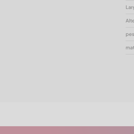
Lar
Alt
pes
mat