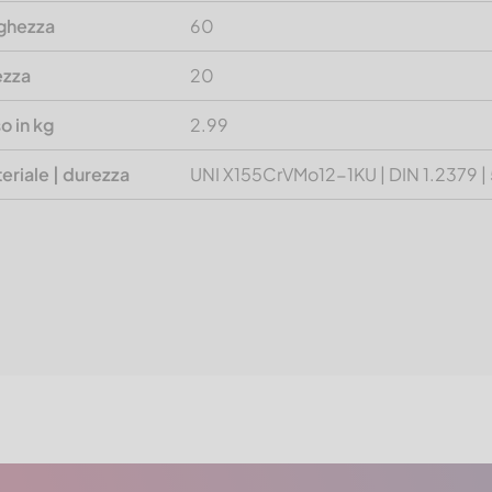
ghezza
60
ezza
20
o in kg
2.99
eriale | durezza
UNI X155CrVMo12-1KU | DIN 1.2379 