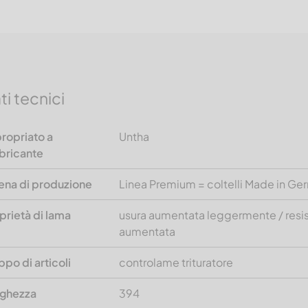
ti tecnici
ropriato a
Untha
bricante
ena di produzione
Linea Premium = coltelli Made in G
prietà di lama
usura aumentata leggermente / resi
aumentata
ppo di articoli
controlame trituratore
ghezza
394