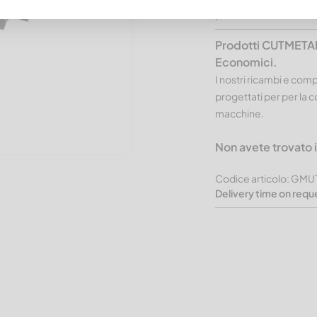
passo del dente 3
Prodotti CUTMETAL
Economici.
I nostri ricambi e co
progettati per per la co
macchine.
Non avete trovato
Codice articolo: G
Delivery time on requ