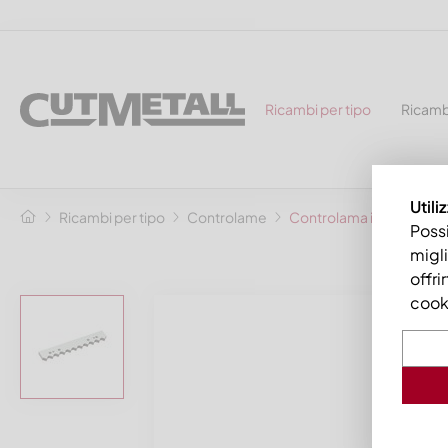
Ricambi per tipo
Ricamb
Utili
Ricambi per tipo
Controlame
Controlama il centro 394
Possi
migli
offri
cooki