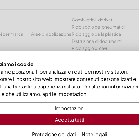
Combustibili derivati
Riciclaggio dei pneumatici
i per marca
Aree di applicazione
Riciclaggio della plastica
Distruzione di documenti
Riciclaggio di cavi
zziamo i cookie
x60x20 Premium Line 10 tacche, 4xM16 il filetto
amo posizionarli per analizzare i dati dei nostri visitatori,
orare il nostro sito web, mostrare contenuti personalizzati e
rti una fantastica esperienza sul sito. Per ulteriori informazioni
e che utilizziamo, apri le impostazioni.
Impostazioni
Accetta tutti
Controlama
Premium Lin
Protezione dei dati
Note legali