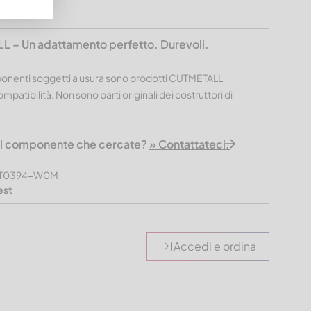
6
L – Un adattamento perfetto. Durevoli.
mponenti soggetti a usura sono prodotti CUTMETALL
mpatibilità. Non sono parti originali dei costruttori di
 il componente che cercate?
» Contattateci.
MUT0394-W0M
est
Accedi e ordina