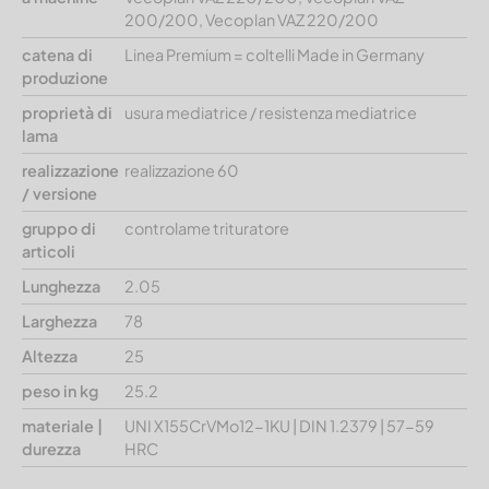
200/200, Vecoplan VAZ 220/200
catena di
Linea Premium = coltelli Made in Germany
produzione
proprietà di
usura mediatrice / resistenza mediatrice
lama
realizzazione
realizzazione 60
/ versione
gruppo di
controlame trituratore
articoli
Lunghezza
2.05
Larghezza
78
Altezza
25
peso in kg
25.2
materiale |
UNI X155CrVMo12-1KU | DIN 1.2379 | 57-59
durezza
HRC