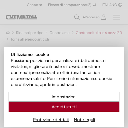
Contatto
Elenco di comparazione (
3
)
ITALIANO
All'accesso
Ricambi per tipo
Controlame
Controcoltello in 6 pezzi 2051
Torna all'elenco articoli
Utilizziamo i cookie
Possiamo posizionarli per analizzare i dati dei nostri
visitatori, migliorare il nostro sito web, mostrare
contenuti personalizzati e offrirti una fantastica
esperienza sul sito. Per ulteriori informazioni sui cookie
che utilizziamo, apri le impostazioni.
Impostazioni
Accetta tutti
Protezione dei dati
Note legali