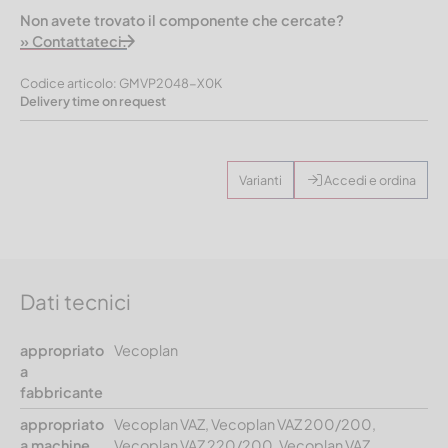
Non avete trovato il componente che cercate?
» Contattateci.
Codice articolo: GMVP2048-X0K
Delivery time on request
Varianti
Accedi e ordina
Dati tecnici
appropriato
Vecoplan
a
fabbricante
appropriato
Vecoplan VAZ, Vecoplan VAZ 200/200,
a machine
Vecoplan VAZ 220/200, Vecoplan VAZ