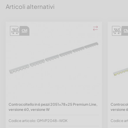
Articoli alternativi
Controcoltello in 6 pezzi 2051x78x25 Premium Line,
Controcol
versione 60, versione W
versione 6
Codice articolo: GMVP2048-W0K
Codice a