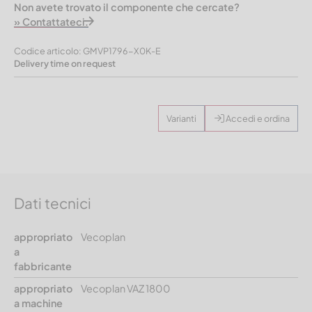
Non avete trovato il componente che cercate?
» Contattateci.
Codice articolo: GMVP1796-X0K-E
Delivery time on request
Varianti
Accedi e ordina
Dati tecnici
appropriato
Vecoplan
a
fabbricante
appropriato
Vecoplan VAZ 1800
a machine