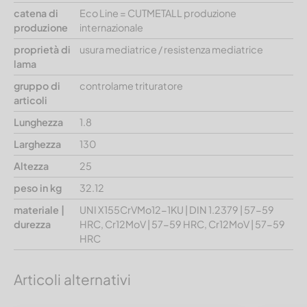
catena di
Eco Line = CUTMETALL produzione
produzione
internazionale
proprietà di
usura mediatrice / resistenza mediatrice
lama
gruppo di
controlame trituratore
articoli
Lunghezza
1.8
Larghezza
130
Altezza
25
peso in kg
32.12
materiale |
UNI X155CrVMo12-1KU | DIN 1.2379 | 57-59
durezza
HRC, Cr12MoV | 57-59 HRC, Cr12MoV | 57-59
HRC
Articoli alternativi