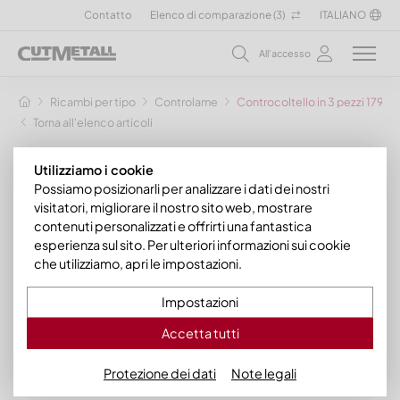
Contatto
Elenco di comparazione (
3
)
ITALIANO
All'accesso
Ricambi per tipo
Controlame
Controcoltello in 3 pezzi 1796x
Torna all'elenco articoli
Utilizziamo i cookie
Possiamo posizionarli per analizzare i dati dei nostri
visitatori, migliorare il nostro sito web, mostrare
contenuti personalizzati e offrirti una fantastica
esperienza sul sito. Per ulteriori informazioni sui cookie
che utilizziamo, apri le impostazioni.
Impostazioni
Accetta tutti
Protezione dei dati
Note legali