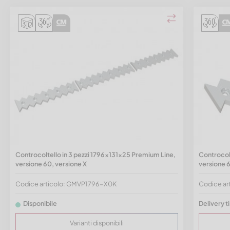
Controcoltello in 3 pezzi 1796x131x25 Premium Line,
Controcol
versione 60, versione X
versione 6
Codice articolo: GMVP1796-X0K
Codice ar
Disponibile
Delivery t
Varianti disponibili