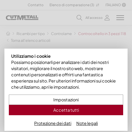
Contatto
Elenco di comparazione (
3
)
ITALIANO
All'accesso
Ricambi per tipo
Controlame
Controcoltello in 3 pezzi 1188x
Torna all'elenco articoli
Utilizziamo i cookie
Possiamo posizionarli per analizzare i dati dei nostri
visitatori, migliorare il nostro sito web, mostrare
contenuti personalizzati e offrirti una fantastica
esperienza sul sito. Per ulteriori informazioni sui cookie
che utilizziamo, apri le impostazioni.
Impostazioni
Accetta tutti
Protezione dei dati
Note legali