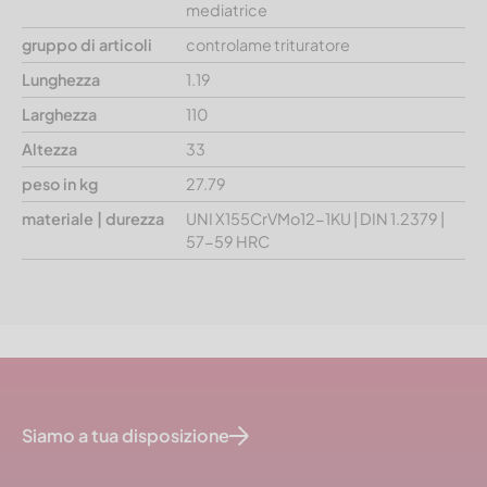
mediatrice
gruppo di articoli
controlame trituratore
Lunghezza
1.19
Larghezza
110
Altezza
33
peso in kg
27.79
materiale | durezza
UNI X155CrVMo12-1KU | DIN 1.2379 |
57-59 HRC
Siamo a tua disposizione