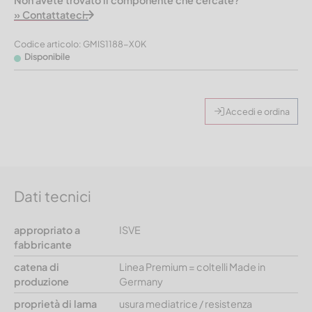
Non avete trovato il componente che cercate?
» Contattateci.
Codice articolo: GMIS1188-X0K
Disponibile
Accedi e ordina
Dati tecnici
appropriato a
ISVE
fabbricante
catena di
Linea Premium = coltelli Made in
produzione
Germany
proprietà di lama
usura mediatrice / resistenza