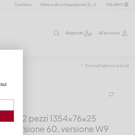
Contatto
Elenco di comparazione (
3
)
ITALIANO
Registrati
All'accesso
Torna all'elenco articoli
 sui
llo in 2 pezzi 1354x76x25
ne, versione 60, versione W9