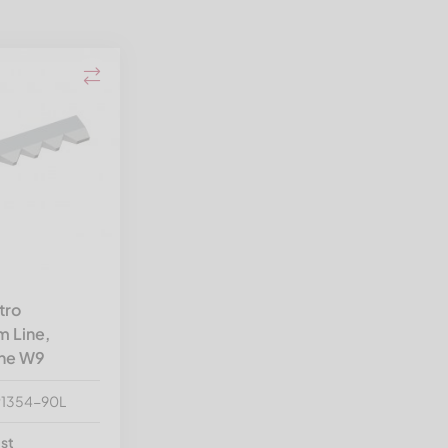
tro
 Line,
one W9
P1354-90L
est