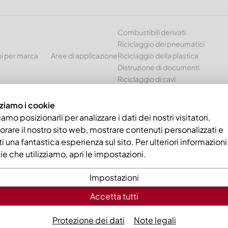
Combustibili derivati
Riciclaggio dei pneumatici
i per marca
Aree di applicazione
Riciclaggio della plastica
Distruzione di documenti
Riciclaggio di cavi
zziamo i cookie
zi 1354x76x25 Premium Line, versione 60, versione W9
amo posizionarli per analizzare i dati dei nostri visitatori,
orare il nostro sito web, mostrare contenuti personalizzati e
rti una fantastica esperienza sul sito. Per ulteriori informazioni
e che utilizziamo, apri le impostazioni.
Impostazioni
Accetta tutti
Controcolte
Premium Li
Protezione dei dati
Note legali