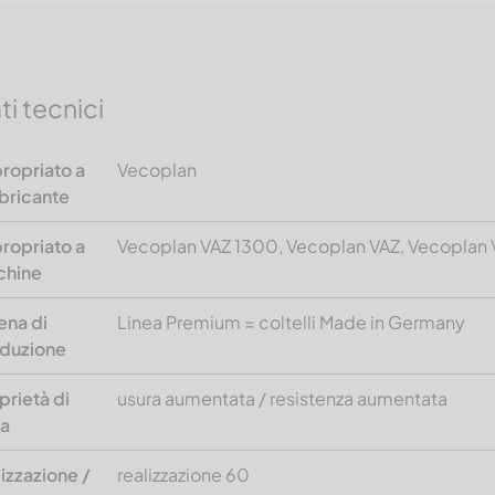
ti tecnici
ropriato a
Vecoplan
bricante
ropriato a
Vecoplan VAZ 1300, Vecoplan VAZ, Vecoplan 
chine
ena di
Linea Premium = coltelli Made in Germany
duzione
prietà di
usura aumentata / resistenza aumentata
a
lizzazione /
realizzazione 60