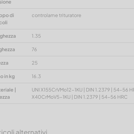
sione
ppo di
controlame trituratore
coli
ghezza
1.35
ghezza
76
ezza
25
o in kg
16.3
eriale |
UNI X155CrVMo12-1KU | DIN 1.2379 | 54-56 H
ezza
X40CrMoV5-1KU | DIN 1.2379 | 54-56 HRC
icoli alternativi