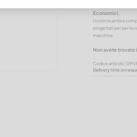
Prodotti CUTMETAL
Economici.
I nostri ricambi e co
progettati per per la co
macchine.
Non avete trovato
Codice articolo: GM
Delivery time on requ