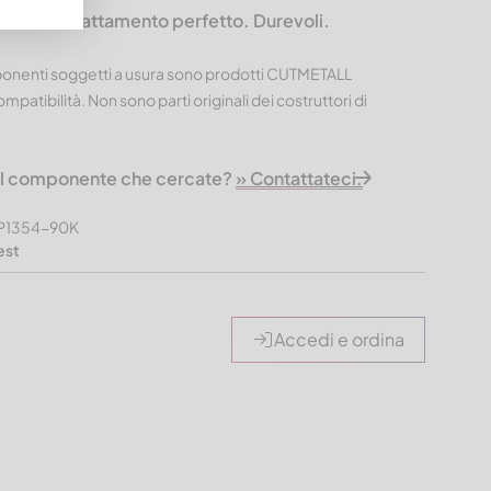
L – Un adattamento perfetto. Durevoli.
mponenti soggetti a usura sono prodotti CUTMETALL
mpatibilità. Non sono parti originali dei costruttori di
 il componente che cercate?
» Contattateci.
VP1354-90K
est
Accedi e ordina