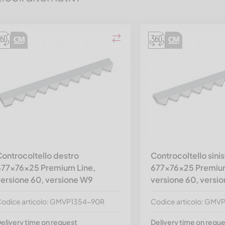
ontrocoltello destro
Controcoltello sinis
677x76x25 Premium Line,
677x76x25 Premium
versione 60, versione W9
versione 60, versi
odice articolo: GMVP1354-90R
Codice articolo: GMV
elivery time on request
Delivery time on requ