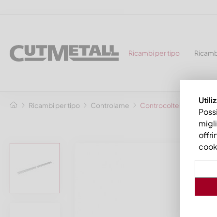
Ricambi per tipo
Ricamb
Utili
Ricambi per tipo
Controlame
Controcoltello in 2 pez
Possi
migli
offri
cooki