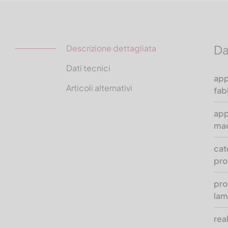
Da
Descrizione dettagliata
Dati tecnici
app
Articoli alternativi
fab
app
ma
cat
pro
pro
lam
rea