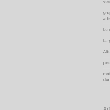
ver
gru
arti
Lun
Lar
Alt
pes
mat
dur
Art