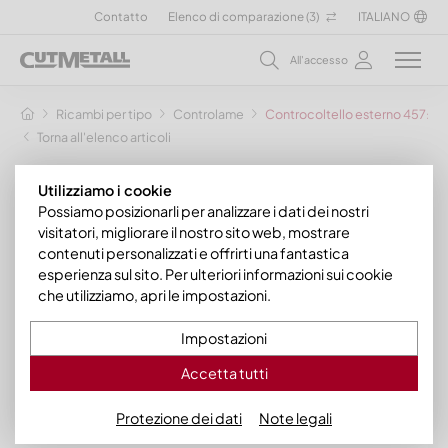
Contatto
Elenco di comparazione (
3
)
ITALIANO
All'accesso
Ricambi per tipo
Controlame
Controcoltello esterno 457x128x
Torna all'elenco articoli
Utilizziamo i cookie
Possiamo posizionarli per analizzare i dati dei nostri
visitatori, migliorare il nostro sito web, mostrare
contenuti personalizzati e offrirti una fantastica
esperienza sul sito. Per ulteriori informazioni sui cookie
che utilizziamo, apri le impostazioni.
Impostazioni
Accetta tutti
Protezione dei dati
Note legali