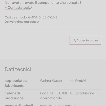
Non avete trovato il componente che cercate?
» Contattateci.
Codice articolo: GMWM0458-X0A-E
Delivery time on request
Accedi e ordina
Dati tecnici
appropriato a
Weima Maschinenbau GmbH
fabbricante
catena di
Eco Line = CUTMETALL produzione
produzione
internazionale
gruppo di articoli
controlame trituratore