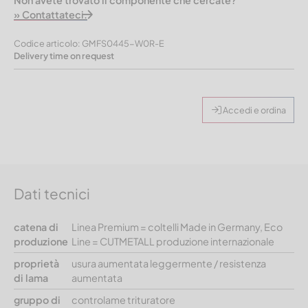
Non avete trovato il componente che cercate?
» Contattateci.
Codice articolo: GMFS0445-W0R-E
Delivery time on request
Accedi e ordina
Dati tecnici
catena di
Linea Premium = coltelli Made in Germany, Eco
produzione
Line = CUTMETALL produzione internazionale
proprietà
usura aumentata leggermente / resistenza
di lama
aumentata
gruppo di
controlame trituratore