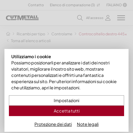
Contatto
Elenco di comparazione (
3
)
ITALIANO
All'accesso
Ricambi per tipo
Controlame
Controcoltello destro 445x100
Torna all'elenco articoli
Utilizziamo i cookie
Possiamo posizionarli per analizzare i dati dei nostri
visitatori, migliorare il nostro sito web, mostrare
contenuti personalizzati e offrirti una fantastica
esperienza sul sito. Per ulteriori informazioni sui cookie
che utilizziamo, apri le impostazioni.
Impostazioni
Accetta tutti
Protezione dei dati
Note legali