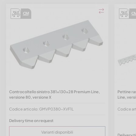
Controcoltello sinistro 381x130x28 Premium Line,
Pettine r
versione 80, versione X
Line, vers
Codice articolo: GMVP0380-XVF1L
Codice a
Delivery time on request
Varianti disponibili
Delivery t