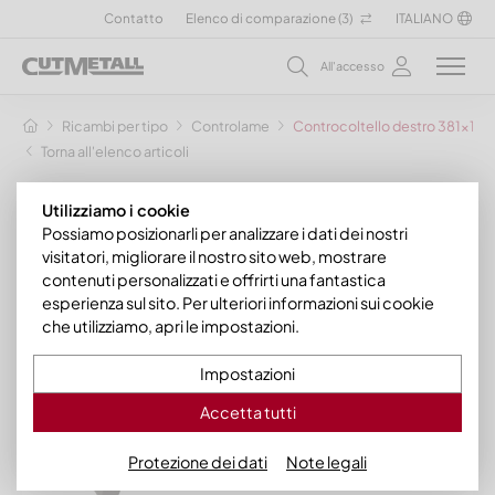
Contatto
Elenco di comparazione (
3
)
ITALIANO
All'accesso
Ricambi per tipo
Controlame
Controcoltello destro 381x130
Torna all'elenco articoli
Utilizziamo i cookie
Possiamo posizionarli per analizzare i dati dei nostri
visitatori, migliorare il nostro sito web, mostrare
contenuti personalizzati e offrirti una fantastica
esperienza sul sito. Per ulteriori informazioni sui cookie
che utilizziamo, apri le impostazioni.
Impostazioni
Accetta tutti
Protezione dei dati
Note legali