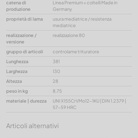
catena di
Linea Premium = coltelli Made in
produzione
Germany
proprietà di lama
usura mediatrice / resistenza
mediatrice
realizzazione /
realizzazione 80
versione
gruppo di articoli
controlame trituratore
Lunghezza
381
Larghezza
130
Altezza
28
peso in kg
8.75
materiale | durezza
UNI X155CrVMo12-1KU | DIN 1.2379 |
57-59 HRC
Articoli alternativi